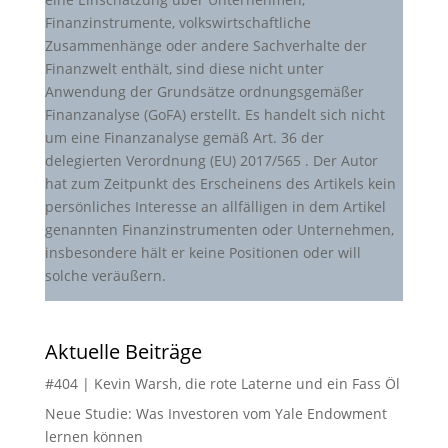
Finanzinstrumente, volkswirtschaftliche
Zusammenhänge oder andere Sachverhalte der
Finanzwelt enthält, sind diese nicht unter
Anwendung der Grundsätze ordnungsgemäßer
Finanzanalyse (GoFA) erstellt. Es handelt sich nicht
um eine Finanzanalyse gemäß Art. 36 der
delegierten Verordnung (EU) 2017/565 . Der Autor
hat zum Zeitpunkt des Erscheinens des Artikels kein
persönliches Interesse an allfälligen in dem Artikel
genannten Finanzinstrumenten oder Unternehmen,
insbesondere hält er keine Positionen oder will
solche veräußern.
Aktuelle Beiträge
#404 | Kevin Warsh, die rote Laterne und ein Fass Öl
Neue Studie: Was Investoren vom Yale Endowment
lernen können