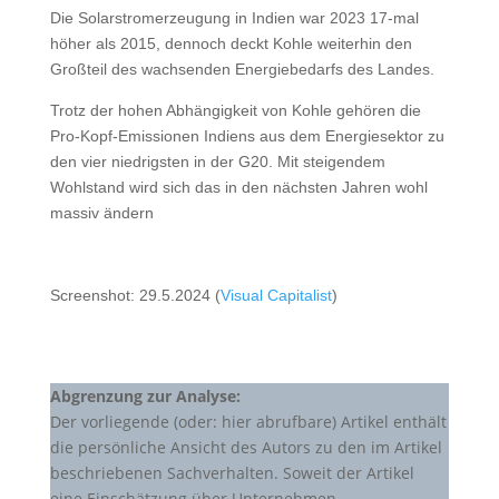
Die Solarstromerzeugung in Indien war 2023 17-mal
höher als 2015, dennoch deckt Kohle weiterhin den
Großteil des wachsenden Energiebedarfs des Landes.
Trotz der hohen Abhängigkeit von Kohle gehören die
Pro-Kopf-Emissionen Indiens aus dem Energiesektor zu
den vier niedrigsten in der G20. Mit steigendem
Wohlstand wird sich das in den nächsten Jahren wohl
massiv ändern
Screenshot: 29.5.2024 (
Visual Capitalist
)
Abgrenzung zur Analyse:
Der vorliegende (oder: hier abrufbare) Artikel enthält
die persönliche Ansicht des Autors zu den im Artikel
beschriebenen Sachverhalten. Soweit der Artikel
eine Einschätzung über Unternehmen,