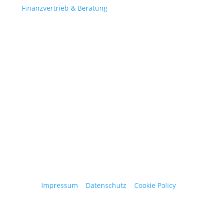
Finanzvertrieb & Beratung
Contact
obergantschnig@obergantschnig.at
+ 43 664 220 56 42
Stattegger Straße 206
8046 Stattegg
Österreich
Impressum
|
Datenschutz
|
Cookie Policy
© 2025 Josef Obergantschnig | Alle Rechte