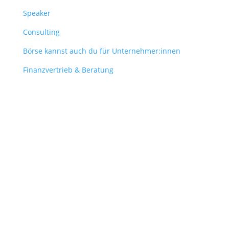
Speaker
Consulting
Börse kannst auch du für Unternehmer:innen
Finanzvertrieb & Beratung
Contact
obergantschnig@obergantschnig.at
+ 43 664 220 56 42
Stattegger Straße 206
8046 Stattegg
Österreich