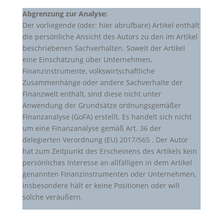
Abgrenzung zur Analyse:
Der vorliegende (oder: hier abrufbare) Artikel enthält
die persönliche Ansicht des Autors zu den im Artikel
beschriebenen Sachverhalten. Soweit der Artikel
eine Einschätzung über Unternehmen,
Finanzinstrumente, volkswirtschaftliche
Zusammenhänge oder andere Sachverhalte der
Finanzwelt enthält, sind diese nicht unter
Anwendung der Grundsätze ordnungsgemäßer
Finanzanalyse (GoFA) erstellt. Es handelt sich nicht
um eine Finanzanalyse gemäß Art. 36 der
delegierten Verordnung (EU) 2017/565 . Der Autor
hat zum Zeitpunkt des Erscheinens des Artikels kein
persönliches Interesse an allfälligen in dem Artikel
genannten Finanzinstrumenten oder Unternehmen,
insbesondere hält er keine Positionen oder will
solche veräußern.