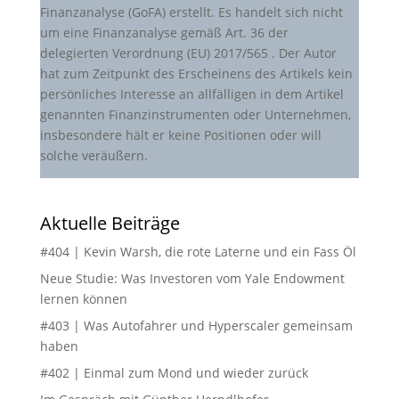
Finanzanalyse (GoFA) erstellt. Es handelt sich nicht
um eine Finanzanalyse gemäß Art. 36 der
delegierten Verordnung (EU) 2017/565 . Der Autor
hat zum Zeitpunkt des Erscheinens des Artikels kein
persönliches Interesse an allfälligen in dem Artikel
genannten Finanzinstrumenten oder Unternehmen,
insbesondere hält er keine Positionen oder will
solche veräußern.
Aktuelle Beiträge
#404 | Kevin Warsh, die rote Laterne und ein Fass Öl
Neue Studie: Was Investoren vom Yale Endowment
lernen können
#403 | Was Autofahrer und Hyperscaler gemeinsam
haben
#402 | Einmal zum Mond und wieder zurück