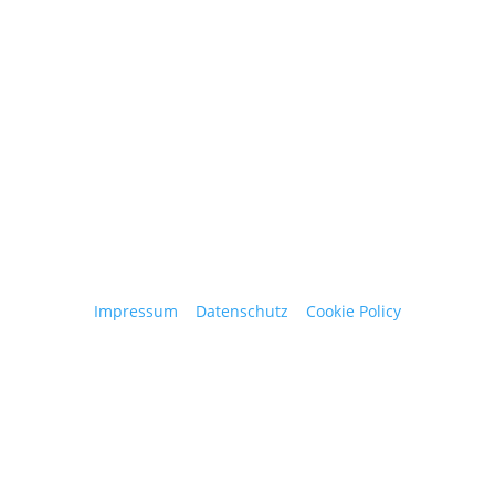
obergantschnig@obergantschnig.at
+ 43 664 220 56 42
Stattegger Straße 206
8046 Stattegg
Österreich
Impressum
|
Datenschutz
|
Cookie Policy
© 2025 Josef Obergantschnig | Alle Rechte
vorbehalten