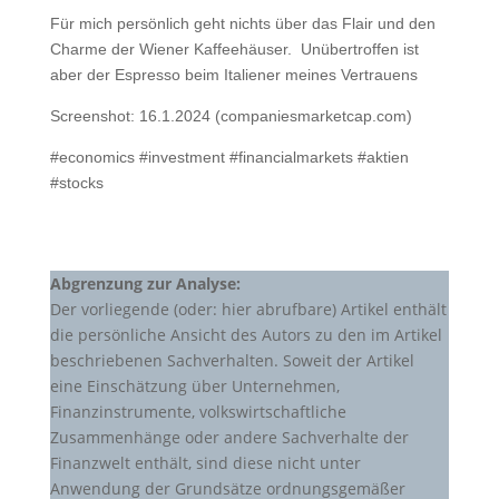
Für mich persönlich geht nichts über das Flair und den
Charme der Wiener Kaffeehäuser.
Unübertroffen ist
aber der Espresso beim Italiener meines Vertrauens
Screenshot: 16.1.2024 (companiesmarketcap.com)
#economics #investment #financialmarkets #aktien
#stocks
Abgrenzung zur Analyse:
Der vorliegende (oder: hier abrufbare) Artikel enthält
die persönliche Ansicht des Autors zu den im Artikel
beschriebenen Sachverhalten. Soweit der Artikel
eine Einschätzung über Unternehmen,
Finanzinstrumente, volkswirtschaftliche
Zusammenhänge oder andere Sachverhalte der
Finanzwelt enthält, sind diese nicht unter
Anwendung der Grundsätze ordnungsgemäßer