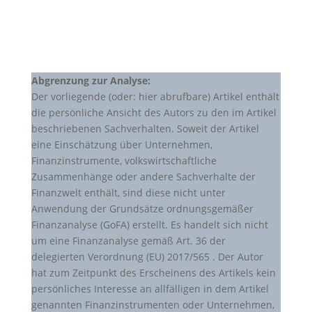
Abgrenzung zur Analyse:
Der vorliegende (oder: hier abrufbare) Artikel enthält
die persönliche Ansicht des Autors zu den im Artikel
beschriebenen Sachverhalten. Soweit der Artikel
eine Einschätzung über Unternehmen,
Finanzinstrumente, volkswirtschaftliche
Zusammenhänge oder andere Sachverhalte der
Finanzwelt enthält, sind diese nicht unter
Anwendung der Grundsätze ordnungsgemäßer
Finanzanalyse (GoFA) erstellt. Es handelt sich nicht
um eine Finanzanalyse gemäß Art. 36 der
delegierten Verordnung (EU) 2017/565 . Der Autor
hat zum Zeitpunkt des Erscheinens des Artikels kein
persönliches Interesse an allfälligen in dem Artikel
genannten Finanzinstrumenten oder Unternehmen,