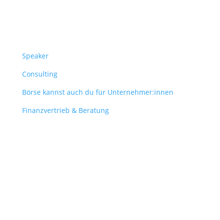
Überblick
Speaker
Consulting
Börse kannst auch du für Unternehmer:innen
Finanzvertrieb & Beratung
Contact
obergantschnig@obergantschnig.at
+ 43 664 220 56 42