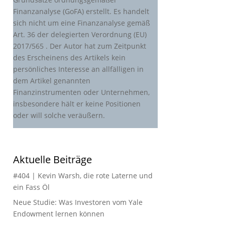
Finanzanalyse (GoFA) erstellt. Es handelt
sich nicht um eine Finanzanalyse gemäß
Art. 36 der delegierten Verordnung (EU)
2017/565 . Der Autor hat zum Zeitpunkt
des Erscheinens des Artikels kein
persönliches Interesse an allfälligen in
dem Artikel genannten
Finanzinstrumenten oder Unternehmen,
insbesondere hält er keine Positionen
oder will solche veräußern.
Aktuelle Beiträge
#404 | Kevin Warsh, die rote Laterne und
ein Fass Öl
Neue Studie: Was Investoren vom Yale
Endowment lernen können