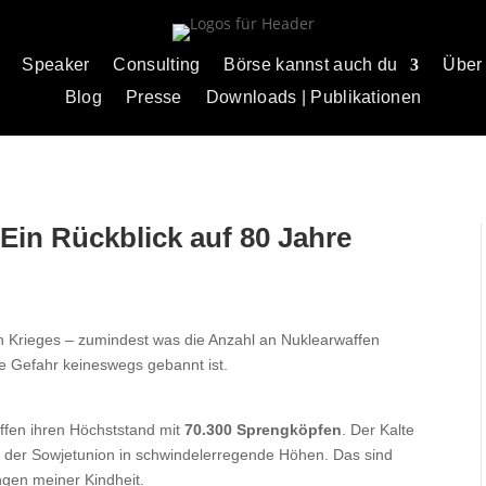
Speaker
Consulting
Börse kannst auch du
Über
Blog
Presse
Downloads | Publikationen
Ein Rückblick auf 80 Jahre
en Krieges – zumindest was die Anzahl an Nuklearwaffen
die Gefahr keineswegs gebannt ist.
affen ihren Höchststand mit
70.300 Sprengköpfen
. Der Kalte
d der Sowjetunion in schwindelerregende Höhen. Das sind
gen meiner Kindheit.