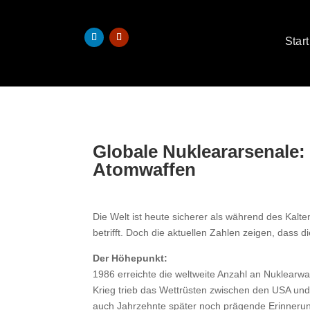
Start
Globale Nukleararsenale: 
Atomwaffen
Die Welt ist heute sicherer als während des Kalt
betrifft. Doch die aktuellen Zahlen zeigen, dass 
Der Höhepunkt:
1986 erreichte die weltweite Anzahl an Nuklearw
Krieg trieb das Wettrüsten zwischen den USA un
auch Jahrzehnte später noch prägende Erinnerun