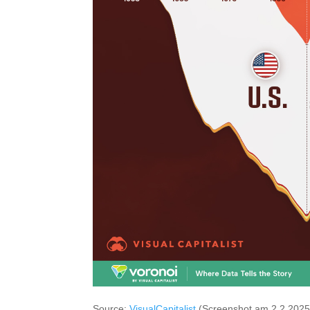
Source:
VisualCapitalist
(Screenshot am 2.2.2025