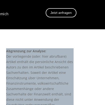
Jetzt anfragen
 mich
Abgrenzung zur Analyse:
Der vorliegende (oder: hier abrufbare)
Artikel enthält die persönliche Ansicht des
Autors zu den im Artikel beschriebenen
Sachverhalten. Soweit der Artikel eine
Einschätzung über Unternehmen,
Finanzinstrumente, volkswirtschaftliche
Zusammenhänge oder andere
Sachverhalte der Finanzwelt enthält, sind
diese nicht unter Anwendung der
Grundsätze ordnungsgemäßer