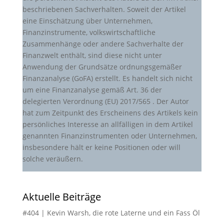
beschriebenen Sachverhalten. Soweit der Artikel
eine Einschätzung über Unternehmen,
Finanzinstrumente, volkswirtschaftliche
Zusammenhänge oder andere Sachverhalte der
Finanzwelt enthält, sind diese nicht unter
Anwendung der Grundsätze ordnungsgemäßer
Finanzanalyse (GoFA) erstellt. Es handelt sich nicht
um eine Finanzanalyse gemäß Art. 36 der
delegierten Verordnung (EU) 2017/565 . Der Autor
hat zum Zeitpunkt des Erscheinens des Artikels kein
persönliches Interesse an allfälligen in dem Artikel
genannten Finanzinstrumenten oder Unternehmen,
insbesondere hält er keine Positionen oder will
solche veräußern.
Aktuelle Beiträge
#404 | Kevin Warsh, die rote Laterne und ein Fass Öl