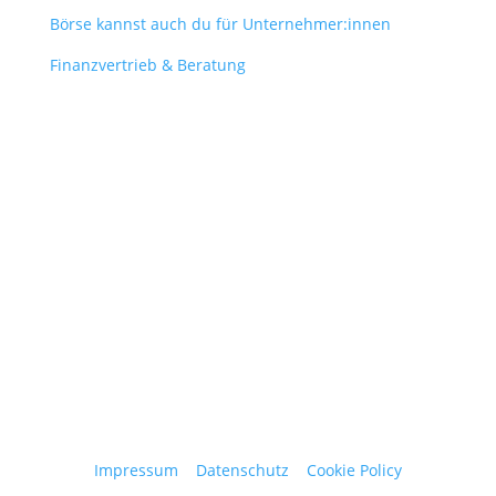
Börse kannst auch du für Unternehmer:innen
Finanzvertrieb & Beratung
Contact
obergantschnig@obergantschnig.at
+ 43 664 220 56 42
Stattegger Straße 206
8046 Stattegg
Österreich
Impressum
|
Datenschutz
|
Cookie Policy