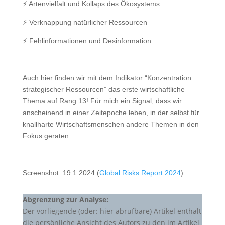
⚡️ Artenvielfalt und Kollaps des Ökosystems
⚡️ Verknappung natürlicher Ressourcen
⚡️ Fehlinformationen und Desinformation
Auch hier finden wir mit dem Indikator “Konzentration
strategischer Ressourcen” das erste wirtschaftliche
Thema auf Rang 13! Für mich ein Signal, dass wir
anscheinend in einer Zeitepoche leben, in der selbst für
knallharte Wirtschaftsmenschen andere Themen in den
Fokus geraten.
Screenshot: 19.1.2024 (
Global Risks Report 2024
)
Abgrenzung zur Analyse:
Der vorliegende (oder: hier abrufbare) Artikel enthält
die persönliche Ansicht des Autors zu den im Artikel