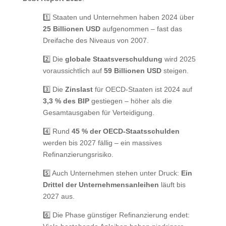
1️⃣ Staaten und Unternehmen haben 2024 über
25 Billionen USD
aufgenommen – fast das
Dreifache des Niveaus von 2007.
2️⃣ Die
globale Staatsverschuldung
wird 2025
voraussichtlich auf
59 Billionen USD
steigen.
3️⃣ Die
Zinslast
für OECD-Staaten ist 2024 auf
3,3 % des BIP
gestiegen – höher als die
Gesamtausgaben für Verteidigung.
4️⃣ Rund
45 % der OECD-Staatsschulden
werden bis 2027 fällig – ein massives
Refinanzierungsrisiko.
5️⃣ Auch Unternehmen stehen unter Druck:
Ein
Drittel der Unternehmensanleihen
läuft bis
2027 aus.
6️⃣ Die Phase günstiger Refinanzierung endet: