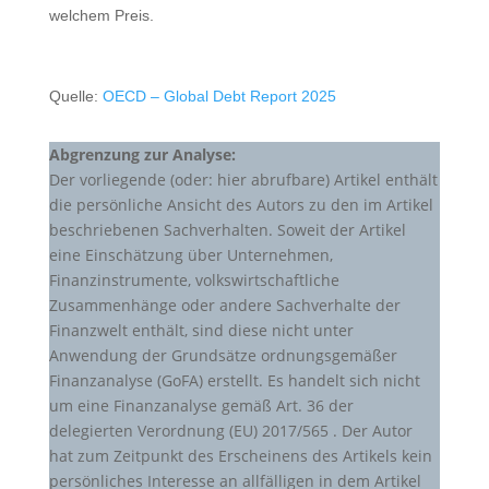
welchem Preis.
Quelle:
OECD – Global Debt Report 2025
Abgrenzung zur Analyse:
Der vorliegende (oder: hier abrufbare) Artikel enthält
die persönliche Ansicht des Autors zu den im Artikel
beschriebenen Sachverhalten. Soweit der Artikel
eine Einschätzung über Unternehmen,
Finanzinstrumente, volkswirtschaftliche
Zusammenhänge oder andere Sachverhalte der
Finanzwelt enthält, sind diese nicht unter
Anwendung der Grundsätze ordnungsgemäßer
Finanzanalyse (GoFA) erstellt. Es handelt sich nicht
um eine Finanzanalyse gemäß Art. 36 der
delegierten Verordnung (EU) 2017/565 . Der Autor
hat zum Zeitpunkt des Erscheinens des Artikels kein
persönliches Interesse an allfälligen in dem Artikel