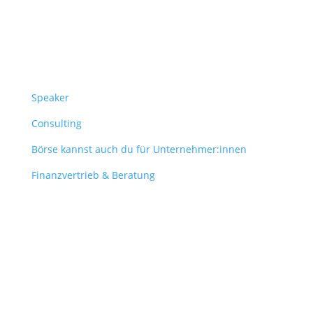
Überblick
Speaker
Consulting
Börse kannst auch du für Unternehmer:innen
Finanzvertrieb & Beratung
Contact
obergantschnig@obergantschnig.at
+ 43 664 220 56 42