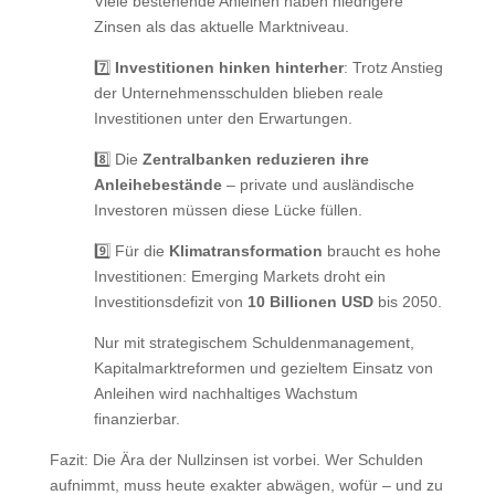
Viele bestehende Anleihen haben niedrigere
Zinsen als das aktuelle Marktniveau.
7️⃣
Investitionen hinken hinterher
: Trotz Anstieg
der Unternehmensschulden blieben reale
Investitionen unter den Erwartungen.
8️⃣ Die
Zentralbanken reduzieren ihre
Anleihebestände
– private und ausländische
Investoren müssen diese Lücke füllen.
9️⃣ Für die
Klimatransformation
braucht es hohe
Investitionen: Emerging Markets droht ein
Investitionsdefizit von
10 Billionen USD
bis 2050.
Nur mit strategischem Schuldenmanagement,
Kapitalmarktreformen und gezieltem Einsatz von
Anleihen wird nachhaltiges Wachstum
finanzierbar.
Fazit: Die Ära der Nullzinsen ist vorbei. Wer Schulden
aufnimmt, muss heute exakter abwägen, wofür – und zu