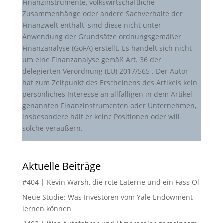
Finanzinstrumente, volkswirtschaftliche
Zusammenhänge oder andere Sachverhalte der
Finanzwelt enthält, sind diese nicht unter
Anwendung der Grundsätze ordnungsgemäßer
Finanzanalyse (GoFA) erstellt. Es handelt sich nicht
um eine Finanzanalyse gemäß Art. 36 der
delegierten Verordnung (EU) 2017/565 . Der Autor
hat zum Zeitpunkt des Erscheinens des Artikels kein
persönliches Interesse an allfälligen in dem Artikel
genannten Finanzinstrumenten oder Unternehmen,
insbesondere hält er keine Positionen oder will
solche veräußern.
Aktuelle Beiträge
#404 | Kevin Warsh, die rote Laterne und ein Fass Öl
Neue Studie: Was Investoren vom Yale Endowment
lernen können