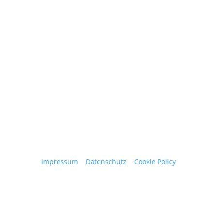
Contact
obergantschnig@obergantschnig.at
+ 43 664 220 56 42
Stattegger Straße 206
8046 Stattegg
Österreich
Impressum
|
Datenschutz
|
Cookie Policy
© 2025 Josef Obergantschnig | Alle Rechte
vorbehalten