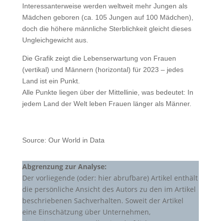
Interessanterweise werden weltweit mehr Jungen als
Mädchen geboren (ca. 105 Jungen auf 100 Mädchen),
doch die höhere männliche Sterblichkeit gleicht dieses
Ungleichgewicht aus.
Die Grafik zeigt die Lebenserwartung von Frauen
(vertikal) und Männern (horizontal) für 2023 – jedes
Land ist ein Punkt.
Alle Punkte liegen über der Mittellinie, was bedeutet: In
jedem Land der Welt leben Frauen länger als Männer.
Source: Our World in Data
Abgrenzung zur Analyse:
Der vorliegende (oder: hier abrufbare) Artikel enthält
die persönliche Ansicht des Autors zu den im Artikel
beschriebenen Sachverhalten. Soweit der Artikel
eine Einschätzung über Unternehmen,