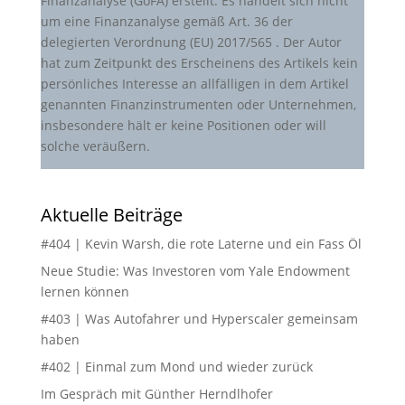
Finanzanalyse (GoFA) erstellt. Es handelt sich nicht
um eine Finanzanalyse gemäß Art. 36 der
delegierten Verordnung (EU) 2017/565 . Der Autor
hat zum Zeitpunkt des Erscheinens des Artikels kein
persönliches Interesse an allfälligen in dem Artikel
genannten Finanzinstrumenten oder Unternehmen,
insbesondere hält er keine Positionen oder will
solche veräußern.
Aktuelle Beiträge
#404 | Kevin Warsh, die rote Laterne und ein Fass Öl
Neue Studie: Was Investoren vom Yale Endowment
lernen können
#403 | Was Autofahrer und Hyperscaler gemeinsam
haben
#402 | Einmal zum Mond und wieder zurück
Im Gespräch mit Günther Herndlhofer