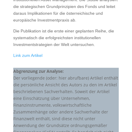
die strategischen Grundprinzipien des Fonds und leitet
daraus Implikationen für die österreichische und
europäische Investmentpraxis ab.
Die Publikation ist die erste einer geplanten Reihe, die
systematisch die erfolgreichsten institutionellen
Investmentstrategien der Welt untersuchen.
Link zum Artikel
Abgrenzung zur Analyse:
Der vorliegende (oder: hier abrufbare) Artikel enthält
die persönliche Ansicht des Autors zu den im Artikel
beschriebenen Sachverhalten. Soweit der Artikel
eine Einschätzung über Unternehmen,
Finanzinstrumente, volkswirtschaftliche
Zusammenhänge oder andere Sachverhalte der
Finanzwelt enthält, sind diese nicht unter
Anwendung der Grundsätze ordnungsgemäßer