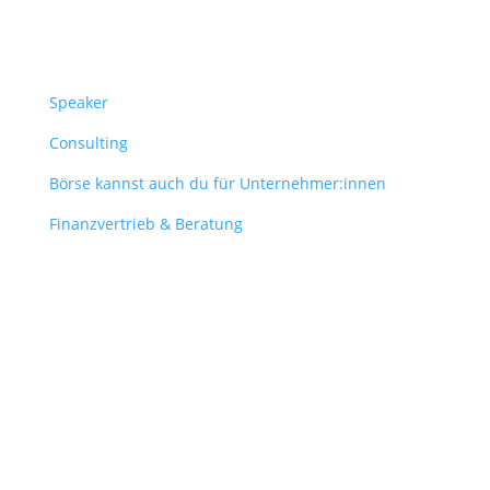
Überblick
Speaker
Consulting
Börse kannst auch du für Unternehmer:innen
Finanzvertrieb & Beratung
Contact
obergantschnig@obergantschnig.at
+ 43 664 220 56 42
Stattegger Straße 206