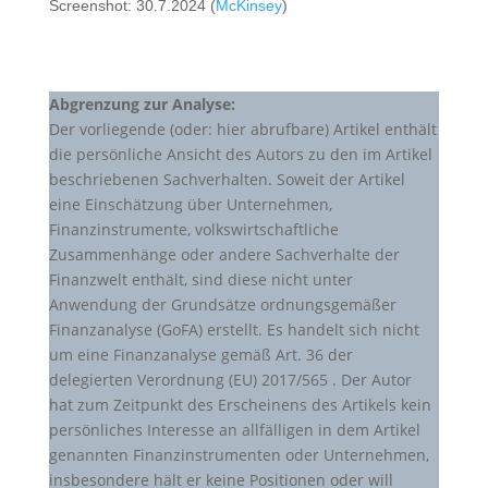
Screenshot: 30.7.2024 (
McKinsey
)
Abgrenzung zur Analyse:
Der vorliegende (oder: hier abrufbare) Artikel enthält
die persönliche Ansicht des Autors zu den im Artikel
beschriebenen Sachverhalten. Soweit der Artikel
eine Einschätzung über Unternehmen,
Finanzinstrumente, volkswirtschaftliche
Zusammenhänge oder andere Sachverhalte der
Finanzwelt enthält, sind diese nicht unter
Anwendung der Grundsätze ordnungsgemäßer
Finanzanalyse (GoFA) erstellt. Es handelt sich nicht
um eine Finanzanalyse gemäß Art. 36 der
delegierten Verordnung (EU) 2017/565 . Der Autor
hat zum Zeitpunkt des Erscheinens des Artikels kein
persönliches Interesse an allfälligen in dem Artikel
genannten Finanzinstrumenten oder Unternehmen,
insbesondere hält er keine Positionen oder will