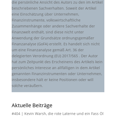
die persönliche Ansicht des Autors zu den im Artikel
beschriebenen Sachverhalten. Soweit der Artikel
eine Einschätzung über Unternehmen,
Finanzinstrumente, volkswirtschaftliche
Zusammenhänge oder andere Sachverhalte der
Finanzwelt enthält, sind diese nicht unter
Anwendung der Grundsätze ordnungsgemäßer
Finanzanalyse (GoFA) erstellt. Es handelt sich nicht
um eine Finanzanalyse gemäß Art. 36 der
delegierten Verordnung (EU) 2017/565 . Der Autor
hat zum Zeitpunkt des Erscheinens des Artikels kein
persönliches Interesse an allfälligen in dem Artikel
genannten Finanzinstrumenten oder Unternehmen,
insbesondere hält er keine Positionen oder will
solche veräußern.
Aktuelle Beiträge
#404 | Kevin Warsh, die rote Laterne und ein Fass Öl