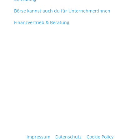
Börse kannst auch du für Unternehmer:innen
Finanzvertrieb & Beratung
Contact
obergantschnig@obergantschnig.at
+ 43 664 220 56 42
Stattegger Straße 206
8046 Stattegg
Österreich
Impressum
|
Datenschutz
|
Cookie Policy