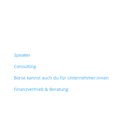
Überblick
Speaker
Consulting
Börse kannst auch du für Unternehmer:innen
Finanzvertrieb & Beratung
Contact
obergantschnig@obergantschnig.at