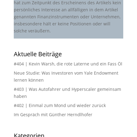
hat zum Zeitpunkt des Erscheinens des Artikels kein
persönliches Interesse an allfälligen in dem Artikel
genannten Finanzinstrumenten oder Unternehmen,
insbesondere hält er keine Positionen oder will
solche veräußern.
Aktuelle Beiträge
#404 | Kevin Warsh, die rote Laterne und ein Fass Öl
Neue Studie: Was Investoren vom Yale Endowment
lernen können
#403 | Was Autofahrer und Hyperscaler gemeinsam
haben
#402 | Einmal zum Mond und wieder zurück
Im Gespräch mit Günther Herndlhofer
Kategorien