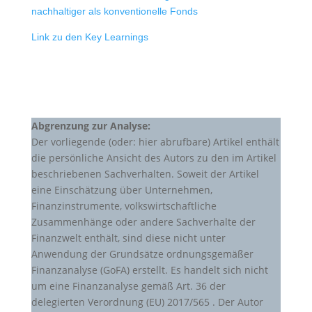
nachhaltiger als konventionelle Fonds
Link zu den Key Learnings
Abgrenzung zur Analyse:
Der vorliegende (oder: hier abrufbare) Artikel enthält
die persönliche Ansicht des Autors zu den im Artikel
beschriebenen Sachverhalten. Soweit der Artikel
eine Einschätzung über Unternehmen,
Finanzinstrumente, volkswirtschaftliche
Zusammenhänge oder andere Sachverhalte der
Finanzwelt enthält, sind diese nicht unter
Anwendung der Grundsätze ordnungsgemäßer
Finanzanalyse (GoFA) erstellt. Es handelt sich nicht
um eine Finanzanalyse gemäß Art. 36 der
delegierten Verordnung (EU) 2017/565 . Der Autor