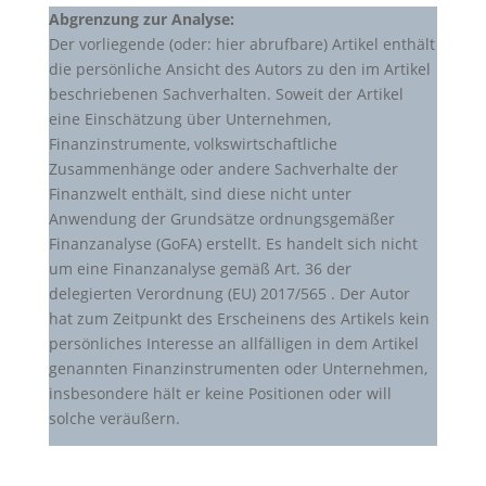
Abgrenzung zur Analyse:
Der vorliegende (oder: hier abrufbare) Artikel enthält
die persönliche Ansicht des Autors zu den im Artikel
beschriebenen Sachverhalten. Soweit der Artikel
eine Einschätzung über Unternehmen,
Finanzinstrumente, volkswirtschaftliche
Zusammenhänge oder andere Sachverhalte der
Finanzwelt enthält, sind diese nicht unter
Anwendung der Grundsätze ordnungsgemäßer
Finanzanalyse (GoFA) erstellt. Es handelt sich nicht
um eine Finanzanalyse gemäß Art. 36 der
delegierten Verordnung (EU) 2017/565 . Der Autor
hat zum Zeitpunkt des Erscheinens des Artikels kein
persönliches Interesse an allfälligen in dem Artikel
genannten Finanzinstrumenten oder Unternehmen,
insbesondere hält er keine Positionen oder will
solche veräußern.