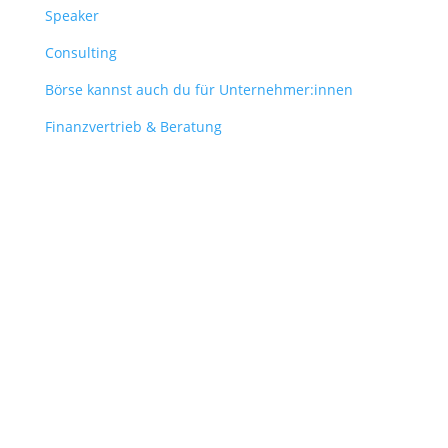
Speaker
Consulting
Börse kannst auch du für Unternehmer:innen
Finanzvertrieb & Beratung
Contact
obergantschnig@obergantschnig.at
+ 43 664 220 56 42
Stattegger Straße 206
8046 Stattegg
Österreich