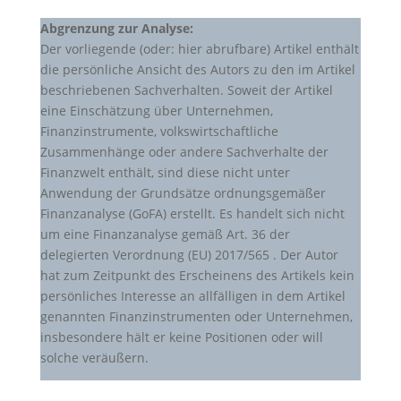
Abgrenzung zur Analyse:
Der vorliegende (oder: hier abrufbare) Artikel enthält
die persönliche Ansicht des Autors zu den im Artikel
beschriebenen Sachverhalten. Soweit der Artikel
eine Einschätzung über Unternehmen,
Finanzinstrumente, volkswirtschaftliche
Zusammenhänge oder andere Sachverhalte der
Finanzwelt enthält, sind diese nicht unter
Anwendung der Grundsätze ordnungsgemäßer
Finanzanalyse (GoFA) erstellt. Es handelt sich nicht
um eine Finanzanalyse gemäß Art. 36 der
delegierten Verordnung (EU) 2017/565 . Der Autor
hat zum Zeitpunkt des Erscheinens des Artikels kein
persönliches Interesse an allfälligen in dem Artikel
genannten Finanzinstrumenten oder Unternehmen,
insbesondere hält er keine Positionen oder will
solche veräußern.