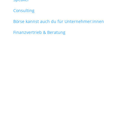
Consulting
Börse kannst auch du für Unternehmer:innen
Finanzvertrieb & Beratung
Contact
obergantschnig@obergantschnig.at
+ 43 664 220 56 42
Stattegger Straße 206
8046 Stattegg
Österreich