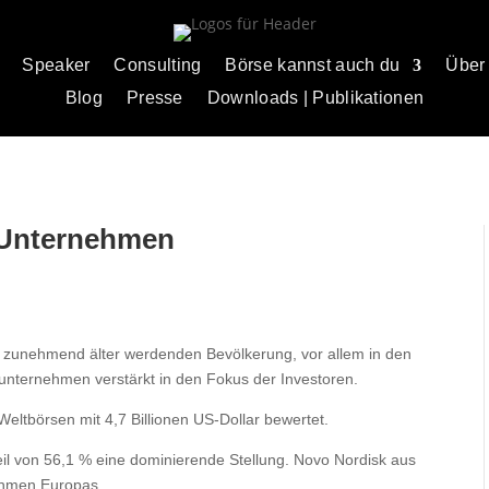
Speaker
Consulting
Börse kannst auch du
Über
Blog
Presse
Downloads | Publikationen
-Unternehmen
 zunehmend älter werdenden Bevölkerung, vor allem in den
nternehmen verstärkt in den Fokus der Investoren.
tbörsen mit 4,7 Billionen US-Dollar bewertet.
l von 56,1 % eine dominierende Stellung. Novo Nordisk aus
ehmen Europas.