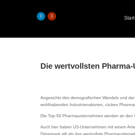
Start
Die wertvollsten Pharma
Angesichts des demografischen Wandels und der
wohlhabenden Industrienationen, rücken Pharmau
Die Top-50 Pharmaunternehmen werden an den Wel
Auch hier haben US-Unternehmen mit einem Antei
Dänemark gilt als das wertvollste Pharmauntern