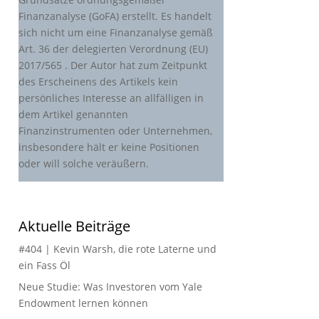
Finanzanalyse (GoFA) erstellt. Es handelt
sich nicht um eine Finanzanalyse gemäß
Art. 36 der delegierten Verordnung (EU)
2017/565 . Der Autor hat zum Zeitpunkt
des Erscheinens des Artikels kein
persönliches Interesse an allfälligen in
dem Artikel genannten
Finanzinstrumenten oder Unternehmen,
insbesondere hält er keine Positionen
oder will solche veräußern.
Aktuelle Beiträge
#404 | Kevin Warsh, die rote Laterne und
ein Fass Öl
Neue Studie: Was Investoren vom Yale
Endowment lernen können