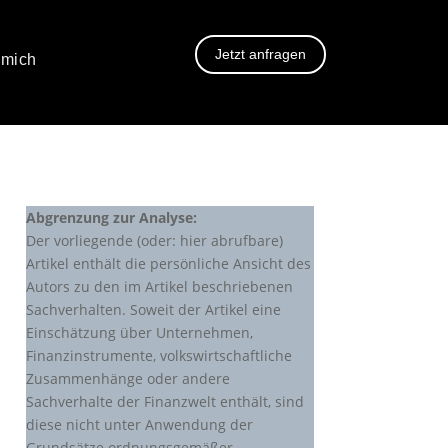
Jetzt anfragen
 mich
Abgrenzung zur Analyse:
Der vorliegende (oder: hier abrufbare)
Artikel enthält die persönliche Ansicht des
Autors zu den im Artikel beschriebenen
Sachverhalten. Soweit der Artikel eine
Einschätzung über Unternehmen,
Finanzinstrumente, volkswirtschaftliche
Zusammenhänge oder andere
Sachverhalte der Finanzwelt enthält, sind
diese nicht unter Anwendung der
Grundsätze ordnungsgemäßer