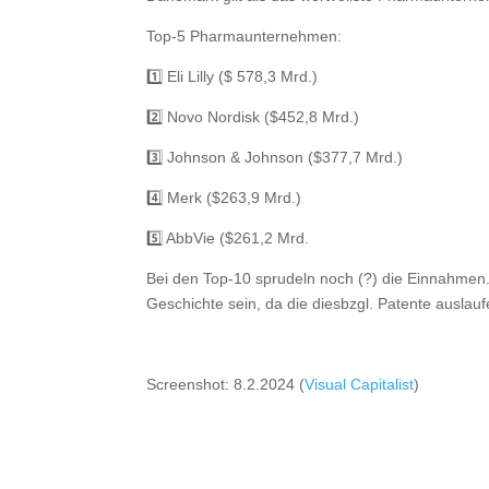
Top-5 Pharmaunternehmen:
1️⃣ Eli Lilly ($ 578,3 Mrd.)
2️⃣ Novo Nordisk ($452,8 Mrd.)
3️⃣ Johnson & Johnson ($377,7 Mrd.)
4️⃣ Merk ($263,9 Mrd.)
5️⃣ AbbVie ($261,2 Mrd.
Bei den Top-10 sprudeln noch (?) die Einnahmen
Geschichte sein, da die diesbzgl. Patente auslau
Screenshot: 8.2.2024 (
Visual Capitalist
)