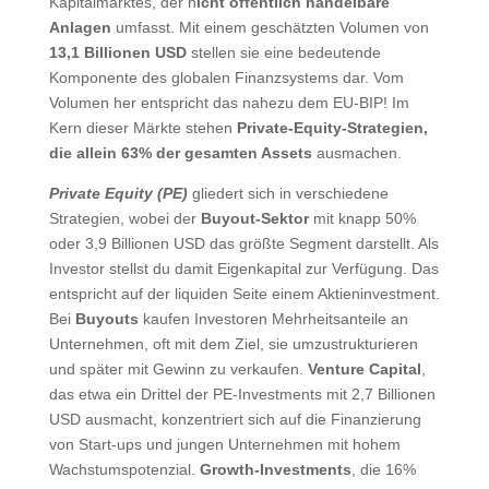
Kapitalmarktes, der n
icht öffentlich handelbare
Anlagen
umfasst. Mit einem geschätzten Volumen von
13,1 Billionen USD
stellen sie eine bedeutende
Komponente des globalen Finanzsystems dar. Vom
Volumen her entspricht das nahezu dem EU-BIP! Im
Kern dieser Märkte stehen
Private-Equity-Strategien,
die allein 63% der gesamten Assets
ausmachen.
Private Equity (PE)
gliedert sich in verschiedene
Strategien, wobei der
Buyout-Sektor
mit knapp 50%
oder 3,9 Billionen USD das größte Segment darstellt. Als
Investor stellst du damit Eigenkapital zur Verfügung. Das
entspricht auf der liquiden Seite einem Aktieninvestment.
Bei
Buyouts
kaufen Investoren Mehrheitsanteile an
Unternehmen, oft mit dem Ziel, sie umzustrukturieren
und später mit Gewinn zu verkaufen.
Venture Capital
,
das etwa ein Drittel der PE-Investments mit 2,7 Billionen
USD ausmacht, konzentriert sich auf die Finanzierung
von Start-ups und jungen Unternehmen mit hohem
Wachstumspotenzial.
Growth-Investments
, die 16%