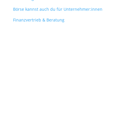
Börse kannst auch du für Unternehmer:innen
Finanzvertrieb & Beratung
Contact
obergantschnig@obergantschnig.at
+ 43 664 220 56 42