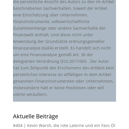
die persönliche Ansicht des Autors zu den im Artikel
beschriebenen Sachverhalten. Soweit der Artikel
eine Einschätzung über Unternehmen,
Finanzinstrumente, volkswirtschaftliche
Zusammenhänge oder andere Sachverhalte der
Finanzwelt enthält, sind diese nicht unter
Anwendung der Grundsätze ordnungsgemäßer
Finanzanalyse (GoFA) erstellt. Es handelt sich nicht
um eine Finanzanalyse gemäß Art. 36 der
delegierten Verordnung (EU) 2017/565 . Der Autor
hat zum Zeitpunkt des Erscheinens des Artikels kein
persönliches Interesse an allfälligen in dem Artikel
genannten Finanzinstrumenten oder Unternehmen,
insbesondere hält er keine Positionen oder will
solche veräußern.
Aktuelle Beiträge
#404 | Kevin Warsh, die rote Laterne und ein Fass Öl