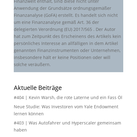
Finanzwelt enthält, sind diese nicht unter
Anwendung der Grundsätze ordnungsgemäßer
Finanzanalyse (GoFA) erstellt. Es handelt sich nicht
um eine Finanzanalyse gemäß Art. 36 der
delegierten Verordnung (EU) 2017/565 . Der Autor
hat zum Zeitpunkt des Erscheinens des Artikels kein
persönliches Interesse an allfälligen in dem Artikel
genannten Finanzinstrumenten oder Unternehmen,
insbesondere hält er keine Positionen oder will
solche veräußern.
Aktuelle Beiträge
#404 | Kevin Warsh, die rote Laterne und ein Fass Öl
Neue Studie: Was Investoren vom Yale Endowment
lernen können
#403 | Was Autofahrer und Hyperscaler gemeinsam
haben