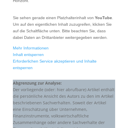
Horizont.
Sie sehen gerade einen Platzhalterinhalt von
YouTube
.
Um auf den eigentlichen Inhalt zuzugreifen, klicken Sie
auf die Schaltfläche unten. Bitte beachten Sie, dass
dabei Daten an Drittanbieter weitergegeben werden.
Mehr Informationen
Inhalt entsperren
Erforderlichen Service akzeptieren und Inhalte
entsperren
Abgrenzung zur Analyse:
Der vorliegende (oder: hier abrufbare) Artikel enthält
die persönliche Ansicht des Autors zu den im Artikel
beschriebenen Sachverhalten. Soweit der Artikel
eine Einschätzung über Unternehmen,
Finanzinstrumente, volkswirtschaftliche
Zusammenhänge oder andere Sachverhalte der