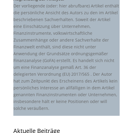
Der vorliegende (oder: hier abrufbare) Artikel enthält
die persönliche Ansicht des Autors zu den im Artikel
beschriebenen Sachverhalten. Soweit der Artikel
eine Einschätzung über Unternehmen,
Finanzinstrumente, volkswirtschaftliche
Zusammenhänge oder andere Sachverhalte der
Finanzwelt enthält, sind diese nicht unter
Anwendung der Grundsätze ordnungsgemäßer
Finanzanalyse (GoFA) erstellt. Es handelt sich nicht
um eine Finanzanalyse gemäß Art. 36 der
delegierten Verordnung (EU) 2017/565 . Der Autor
hat zum Zeitpunkt des Erscheinens des Artikels kein
persönliches Interesse an allfälligen in dem Artikel
genannten Finanzinstrumenten oder Unternehmen,
insbesondere hält er keine Positionen oder will
solche veräußern.
Aktuelle Beiträge