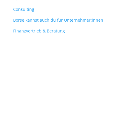
Consulting
Börse kannst auch du für Unternehmer:innen
Finanzvertrieb & Beratung
Contact
obergantschnig@obergantschnig.at
+ 43 664 220 56 42
Stattegger Straße 206
8046 Stattegg
Österreich