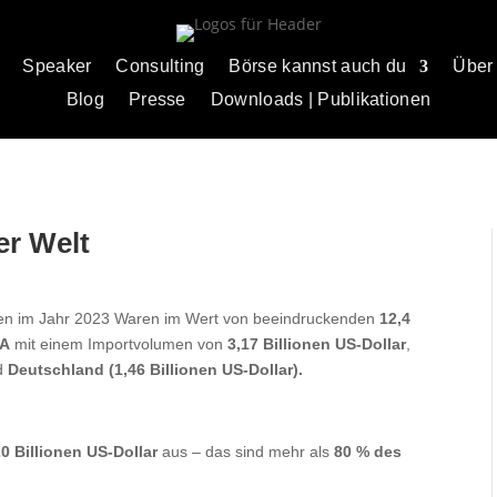
Speaker
Consulting
Börse kannst auch du
Über
Blog
Presse
Downloads | Publikationen
er Welt
ten im Jahr 2023 Waren im Wert von beeindruckenden
12,4
A
mit einem Importvolumen von
3,17 Billionen US-Dollar
,
d
Deutschland (1,46 Billionen US-Dollar).
20 Billionen US-Dollar
aus – das sind mehr als
80 % des