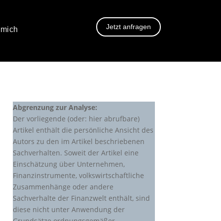
Jetzt anfragen
 mich
Abgrenzung zur Analyse:
Der vorliegende (oder: hier abrufbare)
Artikel enthält die persönliche Ansicht des
Autors zu den im Artikel beschriebenen
Sachverhalten. Soweit der Artikel eine
Einschätzung über Unternehmen,
Finanzinstrumente, volkswirtschaftliche
Zusammenhänge oder andere
Sachverhalte der Finanzwelt enthält, sind
diese nicht unter Anwendung der
Grundsätze ordnungsgemäßer