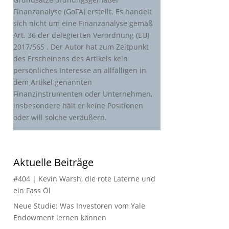
Finanzanalyse (GoFA) erstellt. Es handelt
sich nicht um eine Finanzanalyse gemäß
Art. 36 der delegierten Verordnung (EU)
2017/565 . Der Autor hat zum Zeitpunkt
des Erscheinens des Artikels kein
persönliches Interesse an allfälligen in
dem Artikel genannten
Finanzinstrumenten oder Unternehmen,
insbesondere hält er keine Positionen
oder will solche veräußern.
Aktuelle Beiträge
#404 | Kevin Warsh, die rote Laterne und
ein Fass Öl
Neue Studie: Was Investoren vom Yale
Endowment lernen können