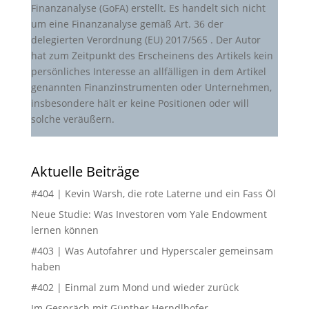
Finanzanalyse (GoFA) erstellt. Es handelt sich nicht
um eine Finanzanalyse gemäß Art. 36 der
delegierten Verordnung (EU) 2017/565 . Der Autor
hat zum Zeitpunkt des Erscheinens des Artikels kein
persönliches Interesse an allfälligen in dem Artikel
genannten Finanzinstrumenten oder Unternehmen,
insbesondere hält er keine Positionen oder will
solche veräußern.
Aktuelle Beiträge
#404 | Kevin Warsh, die rote Laterne und ein Fass Öl
Neue Studie: Was Investoren vom Yale Endowment
lernen können
#403 | Was Autofahrer und Hyperscaler gemeinsam
haben
#402 | Einmal zum Mond und wieder zurück
Im Gespräch mit Günther Herndlhofer