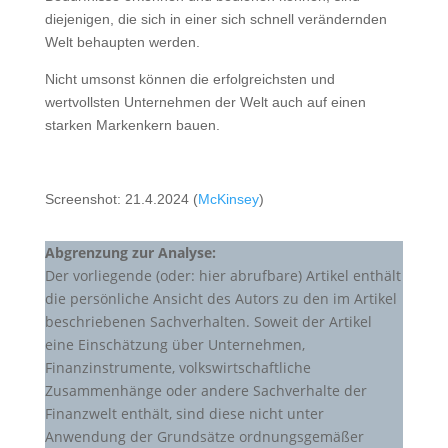
diejenigen, die sich in einer sich schnell verändernden
Welt behaupten werden.
Nicht umsonst können die erfolgreichsten und
wertvollsten Unternehmen der Welt auch auf einen
starken Markenkern bauen.
Screenshot: 21.4.2024 (
McKinsey
)
Abgrenzung zur Analyse:
Der vorliegende (oder: hier abrufbare) Artikel enthält
die persönliche Ansicht des Autors zu den im Artikel
beschriebenen Sachverhalten. Soweit der Artikel
eine Einschätzung über Unternehmen,
Finanzinstrumente, volkswirtschaftliche
Zusammenhänge oder andere Sachverhalte der
Finanzwelt enthält, sind diese nicht unter
Anwendung der Grundsätze ordnungsgemäßer