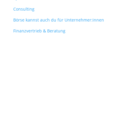
Consulting
Börse kannst auch du für Unternehmer:innen
Finanzvertrieb & Beratung
Contact
obergantschnig@obergantschnig.at
+ 43 664 220 56 42
Stattegger Straße 206
8046 Stattegg
Österreich