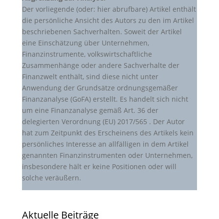
Der vorliegende (oder: hier abrufbare) Artikel enthält
die persönliche Ansicht des Autors zu den im Artikel
beschriebenen Sachverhalten. Soweit der Artikel
eine Einschätzung über Unternehmen,
Finanzinstrumente, volkswirtschaftliche
Zusammenhänge oder andere Sachverhalte der
Finanzwelt enthält, sind diese nicht unter
Anwendung der Grundsätze ordnungsgemäßer
Finanzanalyse (GoFA) erstellt. Es handelt sich nicht
um eine Finanzanalyse gemäß Art. 36 der
delegierten Verordnung (EU) 2017/565 . Der Autor
hat zum Zeitpunkt des Erscheinens des Artikels kein
persönliches Interesse an allfälligen in dem Artikel
genannten Finanzinstrumenten oder Unternehmen,
insbesondere hält er keine Positionen oder will
solche veräußern.
Aktuelle Beiträge