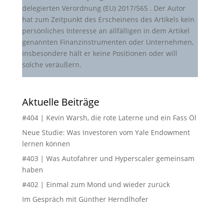
delegierten Verordnung (EU) 2017/565 . Der Autor
hat zum Zeitpunkt des Erscheinens des Artikels kein
persönliches Interesse an allfälligen in dem Artikel
genannten Finanzinstrumenten oder Unternehmen,
insbesondere hält er keine Positionen oder will
solche veräußern.
Aktuelle Beiträge
#404 | Kevin Warsh, die rote Laterne und ein Fass Öl
Neue Studie: Was Investoren vom Yale Endowment
lernen können
#403 | Was Autofahrer und Hyperscaler gemeinsam
haben
#402 | Einmal zum Mond und wieder zurück
Im Gespräch mit Günther Herndlhofer