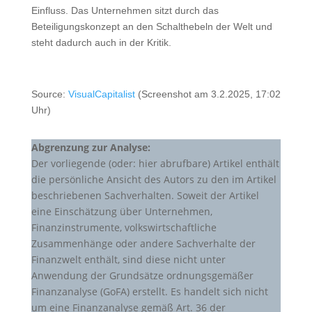
Einfluss. Das Unternehmen sitzt durch das
Beteiligungskonzept an den Schalthebeln der Welt und
steht dadurch auch in der Kritik.
Source:
VisualCapitalist
(Screenshot am 3.2.2025, 17:02
Uhr)
Abgrenzung zur Analyse:
Der vorliegende (oder: hier abrufbare) Artikel enthält
die persönliche Ansicht des Autors zu den im Artikel
beschriebenen Sachverhalten. Soweit der Artikel
eine Einschätzung über Unternehmen,
Finanzinstrumente, volkswirtschaftliche
Zusammenhänge oder andere Sachverhalte der
Finanzwelt enthält, sind diese nicht unter
Anwendung der Grundsätze ordnungsgemäßer
Finanzanalyse (GoFA) erstellt. Es handelt sich nicht
um eine Finanzanalyse gemäß Art. 36 der