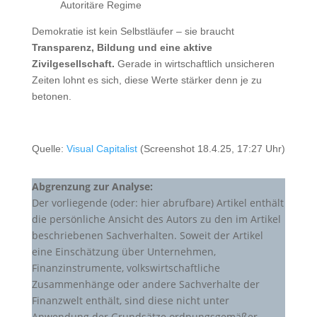
Autoritäre Regime
Demokratie ist kein Selbstläufer – sie braucht
Transparenz, Bildung und eine aktive
Zivilgesellschaft.
Gerade in wirtschaftlich unsicheren
Zeiten lohnt es sich, diese Werte stärker denn je zu
betonen.
Quelle:
Visual Capitalist
(Screenshot 18.4.25, 17:27 Uhr)
Abgrenzung zur Analyse:
Der vorliegende (oder: hier abrufbare) Artikel enthält
die persönliche Ansicht des Autors zu den im Artikel
beschriebenen Sachverhalten. Soweit der Artikel
eine Einschätzung über Unternehmen,
Finanzinstrumente, volkswirtschaftliche
Zusammenhänge oder andere Sachverhalte der
Finanzwelt enthält, sind diese nicht unter
Anwendung der Grundsätze ordnungsgemäßer