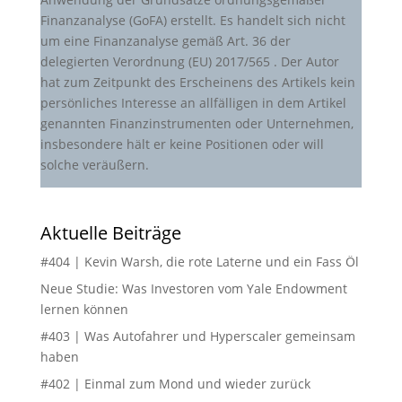
Finanzanalyse (GoFA) erstellt. Es handelt sich nicht
um eine Finanzanalyse gemäß Art. 36 der
delegierten Verordnung (EU) 2017/565 . Der Autor
hat zum Zeitpunkt des Erscheinens des Artikels kein
persönliches Interesse an allfälligen in dem Artikel
genannten Finanzinstrumenten oder Unternehmen,
insbesondere hält er keine Positionen oder will
solche veräußern.
Aktuelle Beiträge
#404 | Kevin Warsh, die rote Laterne und ein Fass Öl
Neue Studie: Was Investoren vom Yale Endowment
lernen können
#403 | Was Autofahrer und Hyperscaler gemeinsam
haben
#402 | Einmal zum Mond und wieder zurück