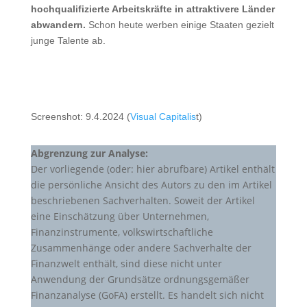
hochqualifizierte Arbeitskräfte in attraktivere Länder
abwandern.
Schon heute werben einige Staaten gezielt
junge Talente ab.
Screenshot: 9.4.2024 (
Visual Capitalis
t)
Abgrenzung zur Analyse:
Der vorliegende (oder: hier abrufbare) Artikel enthält
die persönliche Ansicht des Autors zu den im Artikel
beschriebenen Sachverhalten. Soweit der Artikel
eine Einschätzung über Unternehmen,
Finanzinstrumente, volkswirtschaftliche
Zusammenhänge oder andere Sachverhalte der
Finanzwelt enthält, sind diese nicht unter
Anwendung der Grundsätze ordnungsgemäßer
Finanzanalyse (GoFA) erstellt. Es handelt sich nicht