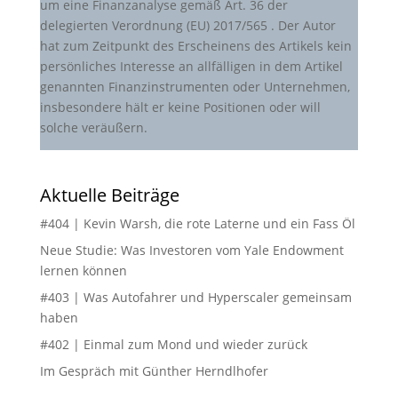
um eine Finanzanalyse gemäß Art. 36 der
delegierten Verordnung (EU) 2017/565 . Der Autor
hat zum Zeitpunkt des Erscheinens des Artikels kein
persönliches Interesse an allfälligen in dem Artikel
genannten Finanzinstrumenten oder Unternehmen,
insbesondere hält er keine Positionen oder will
solche veräußern.
Aktuelle Beiträge
#404 | Kevin Warsh, die rote Laterne und ein Fass Öl
Neue Studie: Was Investoren vom Yale Endowment
lernen können
#403 | Was Autofahrer und Hyperscaler gemeinsam
haben
#402 | Einmal zum Mond und wieder zurück
Im Gespräch mit Günther Herndlhofer