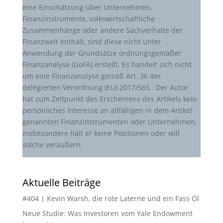
eine Einschätzung über Unternehmen,
Finanzinstrumente, volkswirtschaftliche
Zusammenhänge oder andere Sachverhalte der
Finanzwelt enthält, sind diese nicht unter
Anwendung der Grundsätze ordnungsgemäßer
Finanzanalyse (GoFA) erstellt. Es handelt sich nicht
um eine Finanzanalyse gemäß Art. 36 der
delegierten Verordnung (EU) 2017/565 . Der Autor
hat zum Zeitpunkt des Erscheinens des Artikels kein
persönliches Interesse an allfälligen in dem Artikel
genannten Finanzinstrumenten oder Unternehmen,
insbesondere hält er keine Positionen oder will
solche veräußern.
Aktuelle Beiträge
#404 | Kevin Warsh, die rote Laterne und ein Fass Öl
Neue Studie: Was Investoren vom Yale Endowment