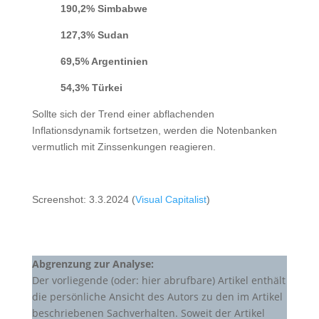
190,2% Simbabwe
127,3% Sudan
69,5% Argentinien
54,3% Türkei
Sollte sich der Trend einer abflachenden
Inflationsdynamik fortsetzen, werden die Notenbanken
vermutlich mit Zinssenkungen reagieren.
Screenshot: 3.3.2024 (
Visual Capitalist
)
Abgrenzung zur Analyse:
Der vorliegende (oder: hier abrufbare) Artikel enthält
die persönliche Ansicht des Autors zu den im Artikel
beschriebenen Sachverhalten. Soweit der Artikel