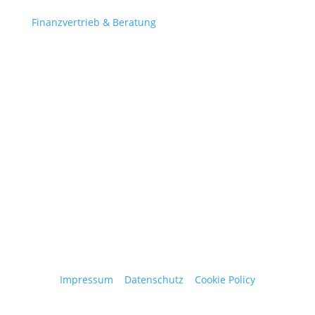
Finanzvertrieb & Beratung
Contact
obergantschnig@obergantschnig.at
+ 43 664 220 56 42
Stattegger Straße 206
8046 Stattegg
Österreich
Impressum
|
Datenschutz
|
Cookie Policy