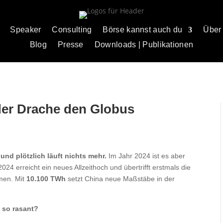
Speaker
Consulting
Börse kannst auch du
Über
Blog
Presse
Downloads | Publikationen
der Drache den Globus
und plötzlich läuft nichts mehr.
Im Jahr 2024 ist es aber
24 erreicht ein neues Allzeithoch und übertrifft erstmals die
men. Mit
10.100 TWh
setzt China neue Maßstäbe in der
 so rasant?