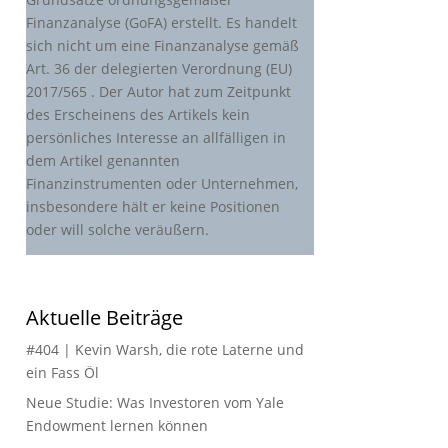
Finanzanalyse (GoFA) erstellt. Es handelt
sich nicht um eine Finanzanalyse gemäß
Art. 36 der delegierten Verordnung (EU)
2017/565 . Der Autor hat zum Zeitpunkt
des Erscheinens des Artikels kein
persönliches Interesse an allfälligen in
dem Artikel genannten
Finanzinstrumenten oder Unternehmen,
insbesondere hält er keine Positionen
oder will solche veräußern.
Aktuelle Beiträge
#404 | Kevin Warsh, die rote Laterne und
ein Fass Öl
Neue Studie: Was Investoren vom Yale
Endowment lernen können