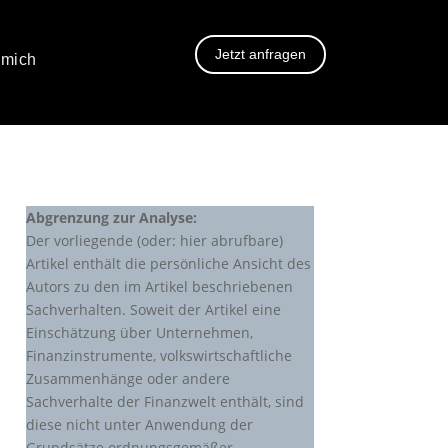
Jetzt anfragen
 mich
Abgrenzung zur Analyse:
Der vorliegende (oder: hier abrufbare)
Artikel enthält die persönliche Ansicht des
Autors zu den im Artikel beschriebenen
Sachverhalten. Soweit der Artikel eine
Einschätzung über Unternehmen,
Finanzinstrumente, volkswirtschaftliche
Zusammenhänge oder andere
Sachverhalte der Finanzwelt enthält, sind
diese nicht unter Anwendung der
Grundsätze ordnungsgemäßer