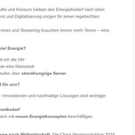
dte und Konsum treiben den Energiebedarf nach oben
enz und Digitalisierung sorgen für einen regelrechten
rvices und Streaming brauchen immer mehr Strom – eine
z
viel Energie?
nd um die Uhr
ie eine Kleinstadt
laufen über
stromhungrige Server
4 für uns?
 Innovationen und nachhaltige Lösungen sind wichtiger
rombedarf
sich mit
neuen Energiekonzepten
beschäftigen
one noch Weltwirtschaft.
Die China Stromproduktion 2024