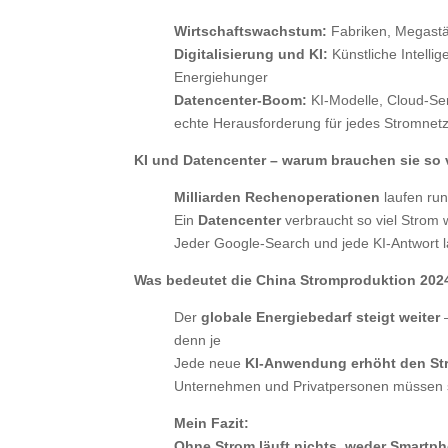
Wirtschaftswachstum:
Fabriken, Megastä
Digitalisierung und KI:
Künstliche Intellig
Energiehunger
Datencenter-Boom:
KI-Modelle, Cloud-Se
echte Herausforderung für jedes Stromnet
KI und Datencenter – warum brauchen sie so 
Milliarden Rechenoperationen
laufen ru
Ein
Datencenter
verbraucht so viel Strom w
Jeder Google-Search und jede KI-Antwort 
Was bedeutet die China Stromproduktion 202
Der
globale Energiebedarf steigt weiter
–
denn je
Jede neue
KI-Anwendung erhöht den St
Unternehmen und Privatpersonen müssen 
Mein Fazit:
Ohne Strom läuft nichts, weder Smartph