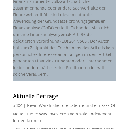
Finanzinstrumente, volkswirtschaftliche
Zusammenhänge oder andere Sachverhalte der
Finanzwelt enthält, sind diese nicht unter
Anwendung der Grundsätze ordnungsgemäßer
Finanzanalyse (GoFA) erstellt. Es handelt sich nicht
um eine Finanzanalyse gemäß Art. 36 der
delegierten Verordnung (EU) 2017/565 . Der Autor
hat zum Zeitpunkt des Erscheinens des Artikels kein
persönliches Interesse an allfälligen in dem Artikel
genannten Finanzinstrumenten oder Unternehmen,
insbesondere hält er keine Positionen oder will
solche veräußern.
Aktuelle Beiträge
#404 | Kevin Warsh, die rote Laterne und ein Fass Öl
Neue Studie: Was Investoren vom Yale Endowment
lernen können