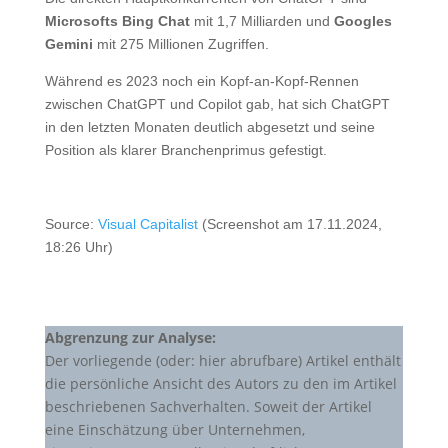
Microsofts Bing Chat
mit 1,7 Milliarden und
Googles
Gemini
mit 275 Millionen Zugriffen.
Während es 2023 noch ein Kopf-an-Kopf-Rennen
zwischen ChatGPT und Copilot gab, hat sich ChatGPT
in den letzten Monaten deutlich abgesetzt und seine
Position als klarer Branchenprimus gefestigt.
Source:
Visual Capitalist
(Screenshot am 17.11.2024,
18:26 Uhr)
Abgrenzung zur Analyse:
Der vorliegende (oder: hier abrufbare) Artikel enthält
die persönliche Ansicht des Autors zu den im Artikel
beschriebenen Sachverhalten. Soweit der Artikel
eine Einschätzung über Unternehmen,