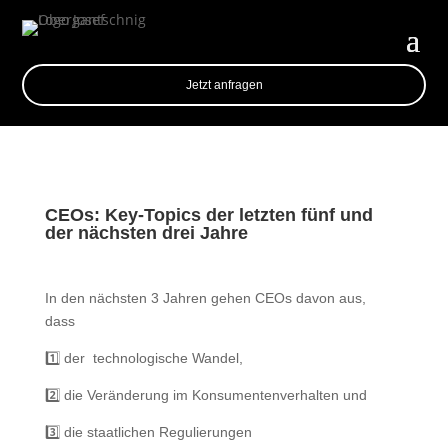
Jetzt anfragen
CEOs: Key-Topics der letzten fünf und
der nächsten drei Jahre
In den nächsten 3 Jahren gehen CEOs davon aus,
dass
1️⃣ der
technologische Wandel,
2️⃣ die Veränderung im Konsumentenverhalten und
3️⃣ die staatlichen Regulierungen