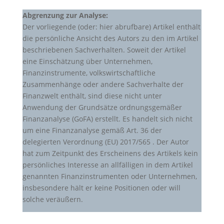
Abgrenzung zur Analyse:
Der vorliegende (oder: hier abrufbare) Artikel enthält
die persönliche Ansicht des Autors zu den im Artikel
beschriebenen Sachverhalten. Soweit der Artikel
eine Einschätzung über Unternehmen,
Finanzinstrumente, volkswirtschaftliche
Zusammenhänge oder andere Sachverhalte der
Finanzwelt enthält, sind diese nicht unter
Anwendung der Grundsätze ordnungsgemäßer
Finanzanalyse (GoFA) erstellt. Es handelt sich nicht
um eine Finanzanalyse gemäß Art. 36 der
delegierten Verordnung (EU) 2017/565 . Der Autor
hat zum Zeitpunkt des Erscheinens des Artikels kein
persönliches Interesse an allfälligen in dem Artikel
genannten Finanzinstrumenten oder Unternehmen,
insbesondere hält er keine Positionen oder will
solche veräußern.