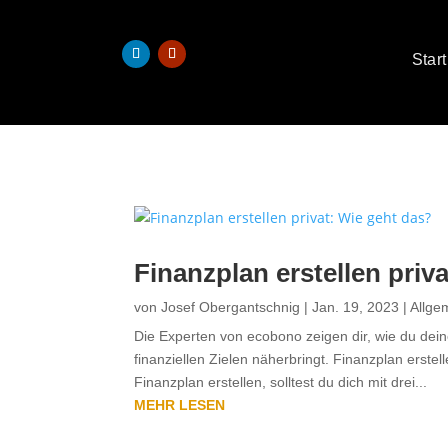
Start
Finanzplan erstellen priv
von
Josef Obergantschnig
|
Jan. 19, 2023
|
Allge
Die Experten von ecobono zeigen dir, wie du dein
finanziellen Zielen näherbringt. Finanzplan erstel
Finanzplan erstellen, solltest du dich mit drei...
MEHR LESEN