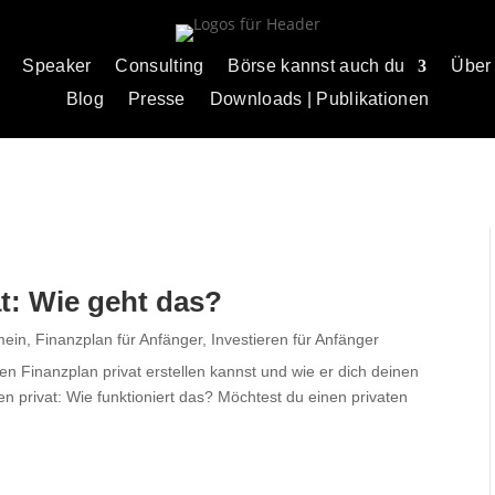
Speaker
Consulting
Börse kannst auch du
Über
Blog
Presse
Downloads | Publikationen
at: Wie geht das?
mein
,
Finanzplan für Anfänger
,
Investieren für Anfänger
en Finanzplan privat erstellen kannst und wie er dich deinen
len privat: Wie funktioniert das? Möchtest du einen privaten