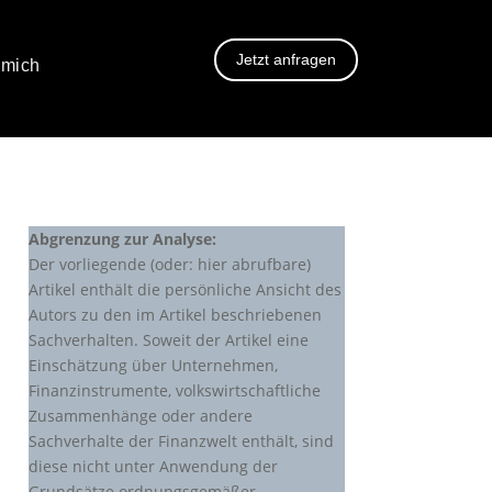
Jetzt anfragen
 mich
Abgrenzung zur Analyse:
Der vorliegende (oder: hier abrufbare)
Artikel enthält die persönliche Ansicht des
Autors zu den im Artikel beschriebenen
Sachverhalten. Soweit der Artikel eine
Einschätzung über Unternehmen,
Finanzinstrumente, volkswirtschaftliche
Zusammenhänge oder andere
Sachverhalte der Finanzwelt enthält, sind
diese nicht unter Anwendung der
Grundsätze ordnungsgemäßer