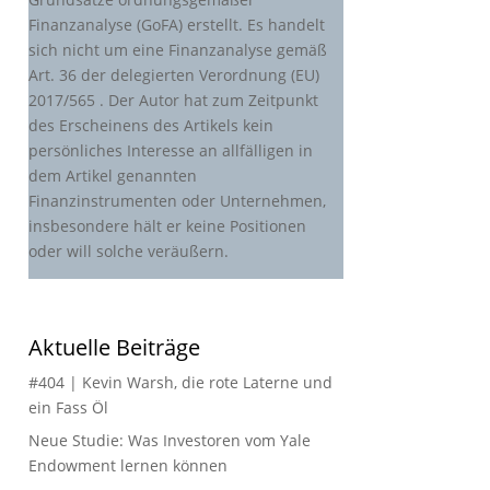
Finanzanalyse (GoFA) erstellt. Es handelt
sich nicht um eine Finanzanalyse gemäß
Art. 36 der delegierten Verordnung (EU)
2017/565 . Der Autor hat zum Zeitpunkt
des Erscheinens des Artikels kein
persönliches Interesse an allfälligen in
dem Artikel genannten
Finanzinstrumenten oder Unternehmen,
insbesondere hält er keine Positionen
oder will solche veräußern.
Aktuelle Beiträge
#404 | Kevin Warsh, die rote Laterne und
ein Fass Öl
Neue Studie: Was Investoren vom Yale
Endowment lernen können