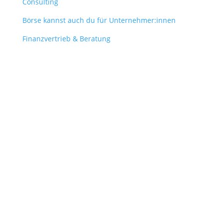
Consulting
Börse kannst auch du für Unternehmer:innen
Finanzvertrieb & Beratung
Contact
obergantschnig@obergantschnig.at
+ 43 664 220 56 42