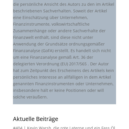
die persönliche Ansicht des Autors zu den im Artikel
beschriebenen Sachverhalten. Soweit der Artikel
eine Einschätzung über Unternehmen,
Finanzinstrumente, volkswirtschaftliche
Zusammenhänge oder andere Sachverhalte der
Finanzwelt enthält, sind diese nicht unter
Anwendung der Grundsätze ordnungsgemäßer
Finanzanalyse (GoFA) erstellt. Es handelt sich nicht
um eine Finanzanalyse gemäß Art. 36 der
delegierten Verordnung (EU) 2017/565 . Der Autor
hat zum Zeitpunkt des Erscheinens des Artikels kein
persönliches Interesse an allfälligen in dem Artikel
genannten Finanzinstrumenten oder Unternehmen,
insbesondere hält er keine Positionen oder will
solche veräußern.
Aktuelle Beiträge
#404 | Kevin Warsh, die rote Laterne und ein Fass Öl