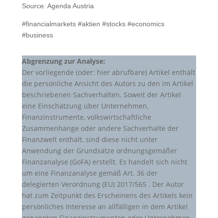
Source: Agenda Austria
#financialmarkets #aktien #stocks #economics
#business
Abgrenzung zur Analyse:
Der vorliegende (oder: hier abrufbare) Artikel enthält
die persönliche Ansicht des Autors zu den im Artikel
beschriebenen Sachverhalten. Soweit der Artikel
eine Einschätzung über Unternehmen,
Finanzinstrumente, volkswirtschaftliche
Zusammenhänge oder andere Sachverhalte der
Finanzwelt enthält, sind diese nicht unter
Anwendung der Grundsätze ordnungsgemäßer
Finanzanalyse (GoFA) erstellt. Es handelt sich nicht
um eine Finanzanalyse gemäß Art. 36 der
delegierten Verordnung (EU) 2017/565 . Der Autor
hat zum Zeitpunkt des Erscheinens des Artikels kein
persönliches Interesse an allfälligen in dem Artikel
genannten Finanzinstrumenten oder Unternehmen,