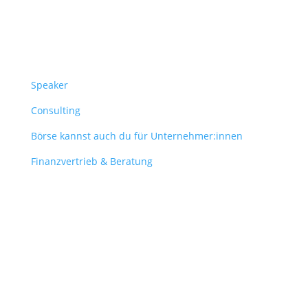
Überblick
Speaker
Consulting
Börse kannst auch du für Unternehmer:innen
Finanzvertrieb & Beratung
Contact
obergantschnig@obergantschnig.at
+ 43 664 220 56 42