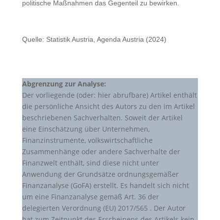
politische Maßnahmen das Gegenteil zu bewirken.
Quelle: Statistik Austria, Agenda Austria (2024)
Abgrenzung zur Analyse:
Der vorliegende (oder: hier abrufbare) Artikel enthält
die persönliche Ansicht des Autors zu den im Artikel
beschriebenen Sachverhalten. Soweit der Artikel
eine Einschätzung über Unternehmen,
Finanzinstrumente, volkswirtschaftliche
Zusammenhänge oder andere Sachverhalte der
Finanzwelt enthält, sind diese nicht unter
Anwendung der Grundsätze ordnungsgemäßer
Finanzanalyse (GoFA) erstellt. Es handelt sich nicht
um eine Finanzanalyse gemäß Art. 36 der
delegierten Verordnung (EU) 2017/565 . Der Autor
hat zum Zeitpunkt des Erscheinens des Artikels kein