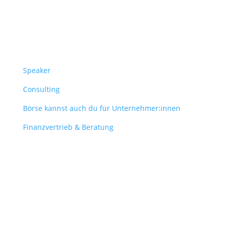
Überblick
Speaker
Consulting
Börse kannst auch du für Unternehmer:innen
Finanzvertrieb & Beratung
Contact
obergantschnig@obergantschnig.at
+ 43 664 220 56 42