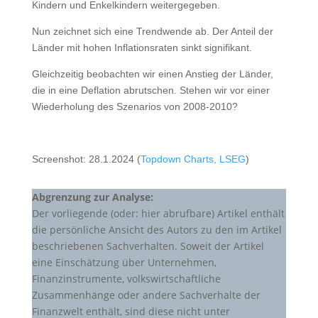
Kindern und Enkelkindern weitergegeben.
Nun zeichnet sich eine Trendwende ab. Der Anteil der
Länder mit hohen Inflationsraten sinkt signifikant.
Gleichzeitig beobachten wir einen Anstieg der Länder,
die in eine Deflation abrutschen. Stehen wir vor einer
Wiederholung des Szenarios von 2008-2010?
Screenshot: 28.1.2024 (
Topdown Charts, LSEG
)
Abgrenzung zur Analyse:
Der vorliegende (oder: hier abrufbare) Artikel enthält
die persönliche Ansicht des Autors zu den im Artikel
beschriebenen Sachverhalten. Soweit der Artikel
eine Einschätzung über Unternehmen,
Finanzinstrumente, volkswirtschaftliche
Zusammenhänge oder andere Sachverhalte der
Finanzwelt enthält, sind diese nicht unter