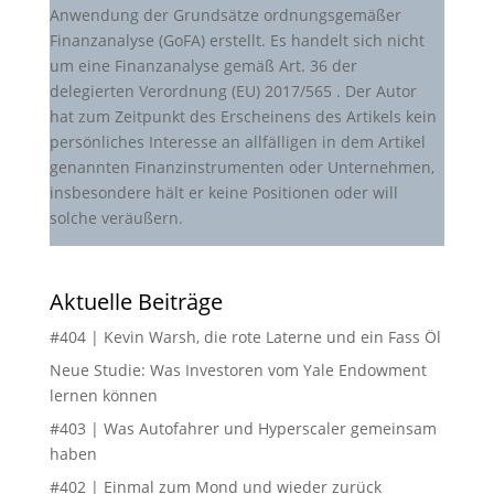
Anwendung der Grundsätze ordnungsgemäßer
Finanzanalyse (GoFA) erstellt. Es handelt sich nicht
um eine Finanzanalyse gemäß Art. 36 der
delegierten Verordnung (EU) 2017/565 . Der Autor
hat zum Zeitpunkt des Erscheinens des Artikels kein
persönliches Interesse an allfälligen in dem Artikel
genannten Finanzinstrumenten oder Unternehmen,
insbesondere hält er keine Positionen oder will
solche veräußern.
Aktuelle Beiträge
#404 | Kevin Warsh, die rote Laterne und ein Fass Öl
Neue Studie: Was Investoren vom Yale Endowment
lernen können
#403 | Was Autofahrer und Hyperscaler gemeinsam
haben
#402 | Einmal zum Mond und wieder zurück