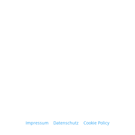
+ 43 664 220 56 42
Stattegger Straße 206
8046 Stattegg
Österreich
Impressum
|
Datenschutz
|
Cookie Policy