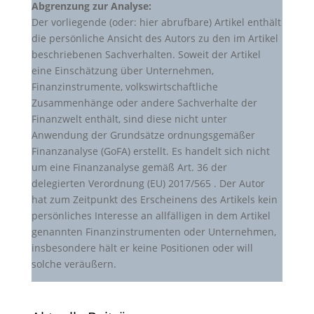
Abgrenzung zur Analyse:
Der vorliegende (oder: hier abrufbare) Artikel enthält
die persönliche Ansicht des Autors zu den im Artikel
beschriebenen Sachverhalten. Soweit der Artikel
eine Einschätzung über Unternehmen,
Finanzinstrumente, volkswirtschaftliche
Zusammenhänge oder andere Sachverhalte der
Finanzwelt enthält, sind diese nicht unter
Anwendung der Grundsätze ordnungsgemäßer
Finanzanalyse (GoFA) erstellt. Es handelt sich nicht
um eine Finanzanalyse gemäß Art. 36 der
delegierten Verordnung (EU) 2017/565 . Der Autor
hat zum Zeitpunkt des Erscheinens des Artikels kein
persönliches Interesse an allfälligen in dem Artikel
genannten Finanzinstrumenten oder Unternehmen,
insbesondere hält er keine Positionen oder will
solche veräußern.