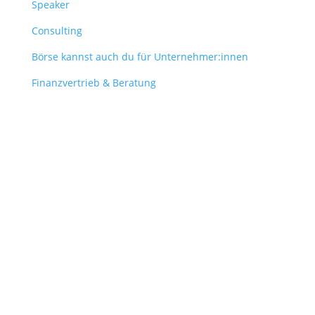
Speaker
Consulting
Börse kannst auch du für Unternehmer:innen
Finanzvertrieb & Beratung
Contact
obergantschnig@obergantschnig.at
+ 43 664 220 56 42
Stattegger Straße 206
8046 Stattegg
Österreich