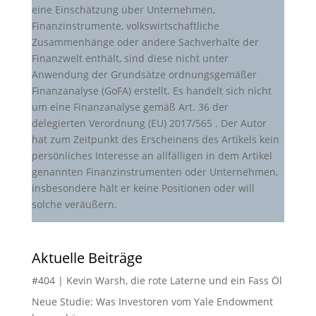
eine Einschätzung über Unternehmen,
Finanzinstrumente, volkswirtschaftliche
Zusammenhänge oder andere Sachverhalte der
Finanzwelt enthält, sind diese nicht unter
Anwendung der Grundsätze ordnungsgemäßer
Finanzanalyse (GoFA) erstellt. Es handelt sich nicht
um eine Finanzanalyse gemäß Art. 36 der
delegierten Verordnung (EU) 2017/565 . Der Autor
hat zum Zeitpunkt des Erscheinens des Artikels kein
persönliches Interesse an allfälligen in dem Artikel
genannten Finanzinstrumenten oder Unternehmen,
insbesondere hält er keine Positionen oder will
solche veräußern.
Aktuelle Beiträge
#404 | Kevin Warsh, die rote Laterne und ein Fass Öl
Neue Studie: Was Investoren vom Yale Endowment