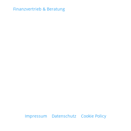
Finanzvertrieb & Beratung
Contact
obergantschnig@obergantschnig.at
+ 43 664 220 56 42
Stattegger Straße 206
8046 Stattegg
Österreich
Impressum
|
Datenschutz
|
Cookie Policy