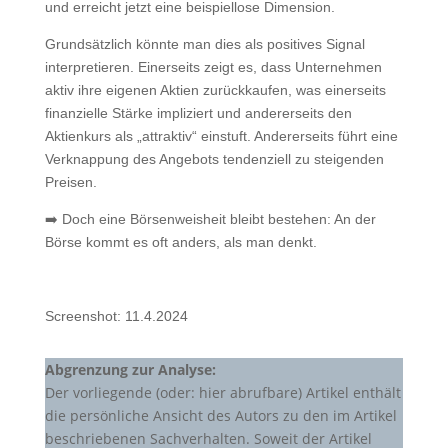
und erreicht jetzt eine beispiellose Dimension.
Grundsätzlich könnte man dies als positives Signal
interpretieren. Einerseits zeigt es, dass Unternehmen
aktiv ihre eigenen Aktien zurückkaufen, was einerseits
finanzielle Stärke impliziert und andererseits den
Aktienkurs als „attraktiv“ einstuft. Andererseits führt eine
Verknappung des Angebots tendenziell zu steigenden
Preisen.
➡️ Doch eine Börsenweisheit bleibt bestehen: An der
Börse kommt es oft anders, als man denkt.
Screenshot: 11.4.2024
Abgrenzung zur Analyse:
Der vorliegende (oder: hier abrufbare) Artikel enthält
die persönliche Ansicht des Autors zu den im Artikel
beschriebenen Sachverhalten. Soweit der Artikel