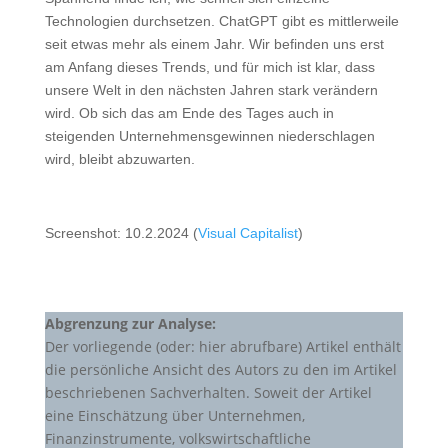
Technologien durchsetzen. ChatGPT gibt es mittlerweile
seit etwas mehr als einem Jahr. Wir befinden uns erst
am Anfang dieses Trends, und für mich ist klar, dass
unsere Welt in den nächsten Jahren stark verändern
wird. Ob sich das am Ende des Tages auch in
steigenden Unternehmensgewinnen niederschlagen
wird, bleibt abzuwarten.
Screenshot: 10.2.2024 (
Visual Capitalist
)
Abgrenzung zur Analyse:
Der vorliegende (oder: hier abrufbare) Artikel enthält
die persönliche Ansicht des Autors zu den im Artikel
beschriebenen Sachverhalten. Soweit der Artikel
eine Einschätzung über Unternehmen,
Finanzinstrumente, volkswirtschaftliche