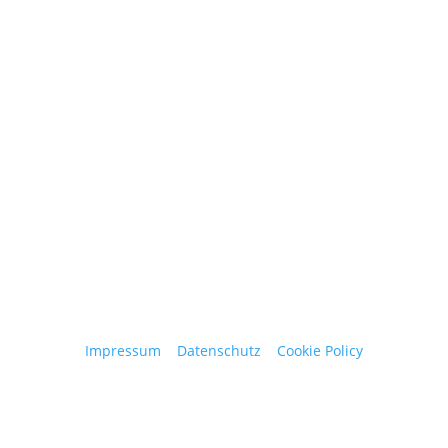
Contact
obergantschnig@obergantschnig.at
+ 43 664 220 56 42
Stattegger Straße 206
8046 Stattegg
Österreich
Impressum
|
Datenschutz
|
Cookie Policy
© 2025 Josef Obergantschnig | Alle Rechte
vorbehalten