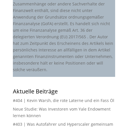
Zusammenhänge oder andere Sachverhalte der
Finanzwelt enthält, sind diese nicht unter
Anwendung der Grundsätze ordnungsgemäßer
Finanzanalyse (GoFA) erstellt. Es handelt sich nicht
um eine Finanzanalyse gemäß Art. 36 der
delegierten Verordnung (EU) 2017/565 . Der Autor
hat zum Zeitpunkt des Erscheinens des Artikels kein
persönliches Interesse an allfälligen in dem Artikel
genannten Finanzinstrumenten oder Unternehmen,
insbesondere hält er keine Positionen oder will
solche veräußern.
Aktuelle Beiträge
#404 | Kevin Warsh, die rote Laterne und ein Fass Öl
Neue Studie: Was Investoren vom Yale Endowment
lernen können
#403 | Was Autofahrer und Hyperscaler gemeinsam