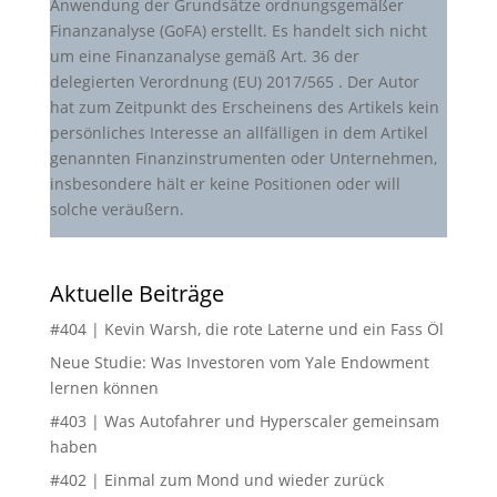
Anwendung der Grundsätze ordnungsgemäßer
Finanzanalyse (GoFA) erstellt. Es handelt sich nicht
um eine Finanzanalyse gemäß Art. 36 der
delegierten Verordnung (EU) 2017/565 . Der Autor
hat zum Zeitpunkt des Erscheinens des Artikels kein
persönliches Interesse an allfälligen in dem Artikel
genannten Finanzinstrumenten oder Unternehmen,
insbesondere hält er keine Positionen oder will
solche veräußern.
Aktuelle Beiträge
#404 | Kevin Warsh, die rote Laterne und ein Fass Öl
Neue Studie: Was Investoren vom Yale Endowment
lernen können
#403 | Was Autofahrer und Hyperscaler gemeinsam
haben
#402 | Einmal zum Mond und wieder zurück