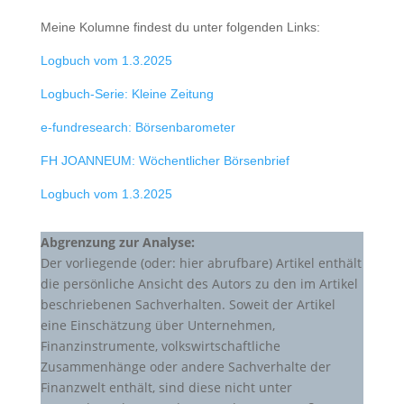
Meine Kolumne findest du unter folgenden Links:
Logbuch vom 1.3.2025
Logbuch-Serie: Kleine Zeitung
e-fundresearch: Börsenbarometer
FH JOANNEUM: Wöchentlicher Börsenbrief
Logbuch vom 1.3.2025
Abgrenzung zur Analyse:
Der vorliegende (oder: hier abrufbare) Artikel enthält
die persönliche Ansicht des Autors zu den im Artikel
beschriebenen Sachverhalten. Soweit der Artikel
eine Einschätzung über Unternehmen,
Finanzinstrumente, volkswirtschaftliche
Zusammenhänge oder andere Sachverhalte der
Finanzwelt enthält, sind diese nicht unter