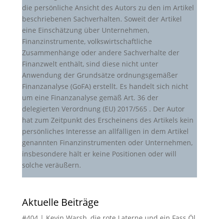
die persönliche Ansicht des Autors zu den im Artikel
beschriebenen Sachverhalten. Soweit der Artikel
eine Einschätzung über Unternehmen,
Finanzinstrumente, volkswirtschaftliche
Zusammenhänge oder andere Sachverhalte der
Finanzwelt enthält, sind diese nicht unter
Anwendung der Grundsätze ordnungsgemäßer
Finanzanalyse (GoFA) erstellt. Es handelt sich nicht
um eine Finanzanalyse gemäß Art. 36 der
delegierten Verordnung (EU) 2017/565 . Der Autor
hat zum Zeitpunkt des Erscheinens des Artikels kein
persönliches Interesse an allfälligen in dem Artikel
genannten Finanzinstrumenten oder Unternehmen,
insbesondere hält er keine Positionen oder will
solche veräußern.
Aktuelle Beiträge
#404 | Kevin Warsh, die rote Laterne und ein Fass Öl