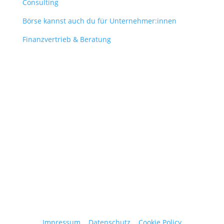
Consulting
Börse kannst auch du für Unternehmer:innen
Finanzvertrieb & Beratung
Contact
obergantschnig@obergantschnig.at
+ 43 664 220 56 42
Stattegger Straße 206
8046 Stattegg
Österreich
Impressum
|
Datenschutz
|
Cookie Policy