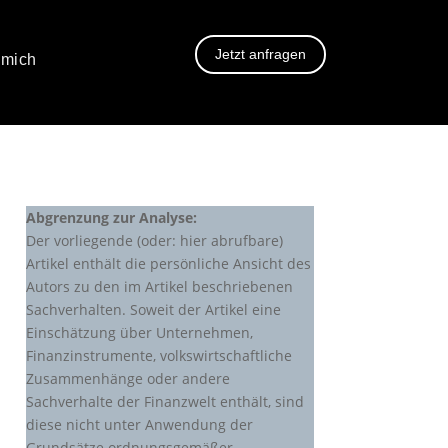
Jetzt anfragen
 mich
Abgrenzung zur Analyse:
Der vorliegende (oder: hier abrufbare)
Artikel enthält die persönliche Ansicht des
Autors zu den im Artikel beschriebenen
Sachverhalten. Soweit der Artikel eine
Einschätzung über Unternehmen,
Finanzinstrumente, volkswirtschaftliche
Zusammenhänge oder andere
Sachverhalte der Finanzwelt enthält, sind
diese nicht unter Anwendung der
Grundsätze ordnungsgemäßer