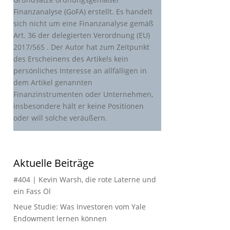
Finanzanalyse (GoFA) erstellt. Es handelt
sich nicht um eine Finanzanalyse gemäß
Art. 36 der delegierten Verordnung (EU)
2017/565 . Der Autor hat zum Zeitpunkt
des Erscheinens des Artikels kein
persönliches Interesse an allfälligen in
dem Artikel genannten
Finanzinstrumenten oder Unternehmen,
insbesondere hält er keine Positionen
oder will solche veräußern.
Aktuelle Beiträge
#404 | Kevin Warsh, die rote Laterne und
ein Fass Öl
Neue Studie: Was Investoren vom Yale
Endowment lernen können