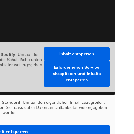
Inhalt entsperren
n
Spotify
. Um auf den
 die Schaltfläche unten.
anbieter weitergegeben
Erforderlichen Service
akzeptieren und Inhalte
entsperren
n
Standard
. Um auf den eigentlichen Inhalt zuzugreifen,
ten Sie, dass dabei Daten an Drittanbieter weitergegeben
werden.
alt entsperren