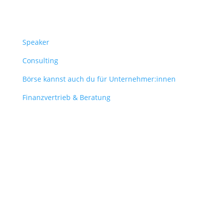
Überblick
Speaker
Consulting
Börse kannst auch du für Unternehmer:innen
Finanzvertrieb & Beratung
Contact
obergantschnig@obergantschnig.at
+ 43 664 220 56 42
Stattegger Straße 206