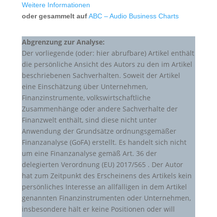
Weitere Informationen
oder gesammelt auf
ABC – Audio Business Charts
Abgrenzung zur Analyse:
Der vorliegende (oder: hier abrufbare) Artikel enthält
die persönliche Ansicht des Autors zu den im Artikel
beschriebenen Sachverhalten. Soweit der Artikel
eine Einschätzung über Unternehmen,
Finanzinstrumente, volkswirtschaftliche
Zusammenhänge oder andere Sachverhalte der
Finanzwelt enthält, sind diese nicht unter
Anwendung der Grundsätze ordnungsgemäßer
Finanzanalyse (GoFA) erstellt. Es handelt sich nicht
um eine Finanzanalyse gemäß Art. 36 der
delegierten Verordnung (EU) 2017/565 . Der Autor
hat zum Zeitpunkt des Erscheinens des Artikels kein
persönliches Interesse an allfälligen in dem Artikel
genannten Finanzinstrumenten oder Unternehmen,
insbesondere hält er keine Positionen oder will