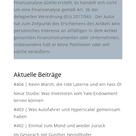
Finanzanalyse (GoFA) erstellt. Es handelt sich nicht
um eine Finanzanalyse gemäß Art. 36 der
delegierten Verordnung (EU) 2017/565 . Der Autor
hat zum Zeitpunkt des Erscheinens des Artikels kein
persönliches Interesse an allfälligen in dem Artikel
genannten Finanzinstrumenten oder Unternehmen,
insbesondere hält er keine Positionen oder will
solche veräußern.
Aktuelle Beiträge
#404 | Kevin Warsh, die rote Laterne und ein Fass Öl
Neue Studie: Was Investoren vom Yale Endowment
lernen können
#403 | Was Autofahrer und Hyperscaler gemeinsam
haben
#402 | Einmal zum Mond und wieder zurück
Im Gespräch mit Günther Herndlhofer