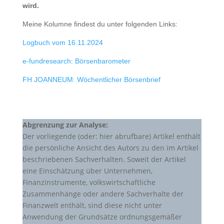
wird.
Meine Kolumne findest du unter folgenden Links:
Logbuch vom 16.11.2024
e-fundresearch: Börsenbarometer
FH JOANNEUM: Wöchentlicher Börsenbrief
Abgrenzung zur Analyse:
Der vorliegende (oder: hier abrufbare) Artikel enthält
die persönliche Ansicht des Autors zu den im Artikel
beschriebenen Sachverhalten. Soweit der Artikel
eine Einschätzung über Unternehmen,
Finanzinstrumente, volkswirtschaftliche
Zusammenhänge oder andere Sachverhalte der
Finanzwelt enthält, sind diese nicht unter
Anwendung der Grundsätze ordnungsgemäßer