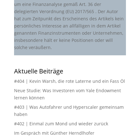
um eine Finanzanalyse gemäß Art. 36 der
delegierten Verordnung (EU) 2017/565 . Der Autor
hat zum Zeitpunkt des Erscheinens des Artikels kein
persönliches Interesse an allfälligen in dem Artikel
genannten Finanzinstrumenten oder Unternehmen,
insbesondere hält er keine Positionen oder will
solche veräußern.
Aktuelle Beiträge
#404 | Kevin Warsh, die rote Laterne und ein Fass Öl
Neue Studie: Was Investoren vom Yale Endowment
lernen können
#403 | Was Autofahrer und Hyperscaler gemeinsam
haben
#402 | Einmal zum Mond und wieder zurück
Im Gespräch mit Günther Herndlhofer