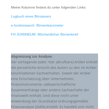
Meine Kolumne findest du unter folgenden Links:
Logbuch eines Börsianers
e-fundresearch: Börsenbarometer
FH JOANNEUM: Wöchentlicher Börsenbrief
Abgrenzung zur Analyse:
Der vorliegende (oder: hier abrufbare) Artikel enthält
die persönliche Ansicht des Autors zu den im Artikel
beschriebenen Sachverhalten. Soweit der Artikel
eine Einschätzung über Unternehmen,
Finanzinstrumente, volkswirtschaftliche
Zusammenhänge oder andere Sachverhalte der
Finanzwelt enthält, sind diese nicht unter
Anwendung der Grundsätze ordnungsgemäßer
Finanzanalyse (GoFA) erstellt. Es handelt sich nicht