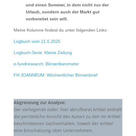
und einen Sommer, in dem nicht nur der
Urlaub, sondern auch der Markt gut
vorbereitet sein will.
Meine Kolumne findest du unter folgenden Links:
Logbuch vom 21.6.2025
Logbuch-Serie: Kleine Zeitung
e-fundresearch: Börsenbarometer
FH JOANNEUM: Wöchentlicher Börsenbrief
Abgrenzung zur Analyse:
Der vorliegende (oder: hier abrufbare) Artikel enthält
die persönliche Ansicht des Autors zu den im Artikel
beschriebenen Sachverhalten. Soweit der Artikel
eine Einschätzung über Unternehmen,