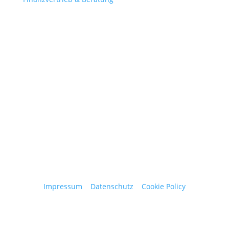
Contact
obergantschnig@obergantschnig.at
+ 43 664 220 56 42
Stattegger Straße 206
8046 Stattegg
Österreich
Impressum
|
Datenschutz
|
Cookie Policy
© 2025 Josef Obergantschnig | Alle Rechte
vorbehalten