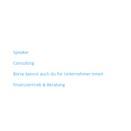
Überblick
Speaker
Consulting
Börse kannst auch du für Unternehmer:innen
Finanzvertrieb & Beratung
Contact
obergantschnig@obergantschnig.at