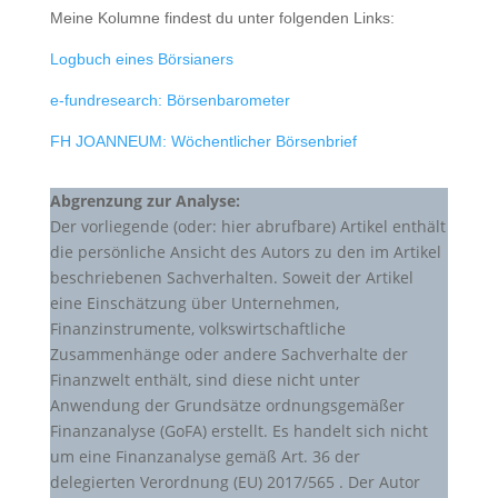
Meine Kolumne findest du unter folgenden Links:
Logbuch eines Börsianers
e-fundresearch: Börsenbarometer
FH JOANNEUM: Wöchentlicher Börsenbrief
Abgrenzung zur Analyse:
Der vorliegende (oder: hier abrufbare) Artikel enthält
die persönliche Ansicht des Autors zu den im Artikel
beschriebenen Sachverhalten. Soweit der Artikel
eine Einschätzung über Unternehmen,
Finanzinstrumente, volkswirtschaftliche
Zusammenhänge oder andere Sachverhalte der
Finanzwelt enthält, sind diese nicht unter
Anwendung der Grundsätze ordnungsgemäßer
Finanzanalyse (GoFA) erstellt. Es handelt sich nicht
um eine Finanzanalyse gemäß Art. 36 der
delegierten Verordnung (EU) 2017/565 . Der Autor