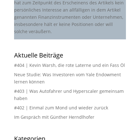
hat zum Zeitpunkt des Erscheinens des Artikels kein
persönliches Interesse an allfälligen in dem Artikel
genannten Finanzinstrumenten oder Unternehmen,
insbesondere hält er keine Positionen oder will
solche veräußern.
Aktuelle Beiträge
#404 | Kevin Warsh, die rote Laterne und ein Fass Öl
Neue Studie: Was Investoren vom Yale Endowment
lernen können
#403 | Was Autofahrer und Hyperscaler gemeinsam
haben
#402 | Einmal zum Mond und wieder zurück
Im Gespräch mit Günther Herndlhofer
Kategorien