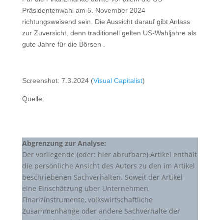
Präsidentenwahl am 5. November 2024
richtungsweisend sein. Die Aussicht darauf gibt Anlass
zur Zuversicht, denn traditionell gelten US-Wahljahre als
gute Jahre für die Börsen .
Screenshot: 7.3.2024 (
Visual Capitalist
)
Quelle:
Abgrenzung zur Analyse:
Der vorliegende (oder: hier abrufbare) Artikel enthält
die persönliche Ansicht des Autors zu den im Artikel
beschriebenen Sachverhalten. Soweit der Artikel
eine Einschätzung über Unternehmen,
Finanzinstrumente, volkswirtschaftliche
Zusammenhänge oder andere Sachverhalte der