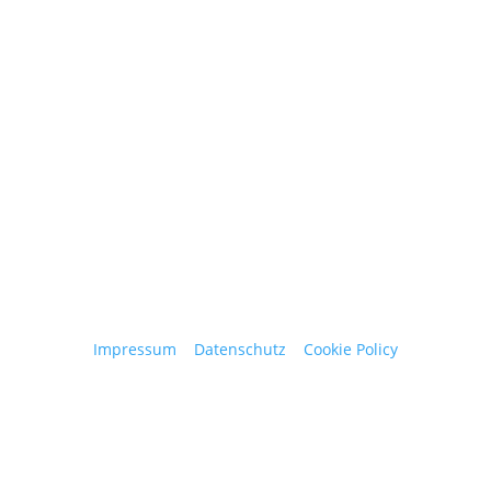
Contact
obergantschnig@obergantschnig.at
+ 43 664 220 56 42
Stattegger Straße 206
8046 Stattegg
Österreich
Impressum
|
Datenschutz
|
Cookie Policy
© 2025 Josef Obergantschnig | Alle Rechte
vorbehalten