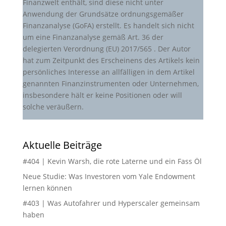
Finanzwelt enthält, sind diese nicht unter
Anwendung der Grundsätze ordnungsgemäßer
Finanzanalyse (GoFA) erstellt. Es handelt sich nicht
um eine Finanzanalyse gemäß Art. 36 der
delegierten Verordnung (EU) 2017/565 . Der Autor
hat zum Zeitpunkt des Erscheinens des Artikels kein
persönliches Interesse an allfälligen in dem Artikel
genannten Finanzinstrumenten oder Unternehmen,
insbesondere hält er keine Positionen oder will
solche veräußern.
Aktuelle Beiträge
#404 | Kevin Warsh, die rote Laterne und ein Fass Öl
Neue Studie: Was Investoren vom Yale Endowment
lernen können
#403 | Was Autofahrer und Hyperscaler gemeinsam
haben