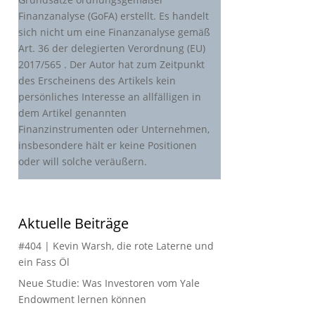
Finanzanalyse (GoFA) erstellt. Es handelt
sich nicht um eine Finanzanalyse gemäß
Art. 36 der delegierten Verordnung (EU)
2017/565 . Der Autor hat zum Zeitpunkt
des Erscheinens des Artikels kein
persönliches Interesse an allfälligen in
dem Artikel genannten
Finanzinstrumenten oder Unternehmen,
insbesondere hält er keine Positionen
oder will solche veräußern.
Aktuelle Beiträge
#404 | Kevin Warsh, die rote Laterne und
ein Fass Öl
Neue Studie: Was Investoren vom Yale
Endowment lernen können