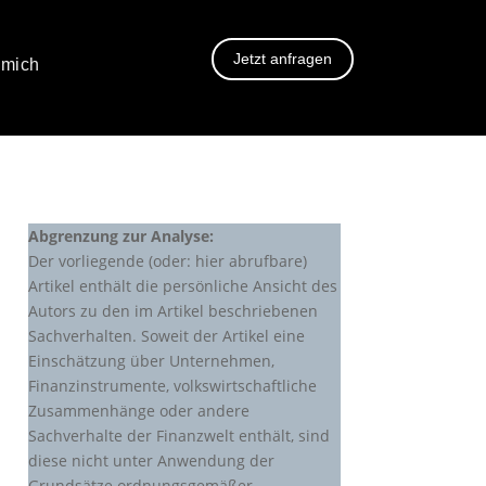
Jetzt anfragen
 mich
Abgrenzung zur Analyse:
Der vorliegende (oder: hier abrufbare)
Artikel enthält die persönliche Ansicht des
Autors zu den im Artikel beschriebenen
Sachverhalten. Soweit der Artikel eine
Einschätzung über Unternehmen,
Finanzinstrumente, volkswirtschaftliche
Zusammenhänge oder andere
Sachverhalte der Finanzwelt enthält, sind
diese nicht unter Anwendung der
Grundsätze ordnungsgemäßer