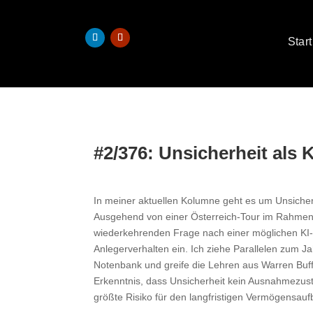
Start
#2/376: Unsicherheit als 
In meiner aktuellen Kolumne geht es um Unsicherh
Ausgehend von einer Österreich-Tour im Rahmen
wiederkehrenden Frage nach einer möglichen KI-
Anlegerverhalten ein. Ich ziehe Parallelen zum J
Notenbank und greife die Lehren aus Warren Buffe
Erkenntnis, dass Unsicherheit kein Ausnahmezusta
größte Risiko für den langfristigen Vermögensaufb