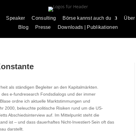
Speaker
Consulting
Börse kannst auch du
Über
Blog
Presse
Downloads | Publikationen
Konstante
eit als ständigen Begleiter an den Kapitalmärkten.
 des e-fundresearch Fondsdialogs und der immer
Blase ordne ich aktuelle Marktstimmungen und
ahr 2000, beleuchte politische Risiken rund um die US-
tts Abschiedsinterview auf. Im Mittelpunkt steht die
nd ist – und dass dauerhaftes Nicht-Investiert-Sein oft das
au darstellt.