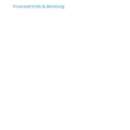
Finanzvertrieb & Beratung
Contact
obergantschnig@obergantschnig.at
+ 43 664 220 56 42