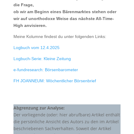
die Frage,
ob wir am Beginn eines Bärenmarktes stehen oder
wir auf unorthodoxe Weise das nächste All-Time-
High anvisieren.
Meine Kolumne findest du unter folgenden Links:
Logbuch vom 12.4.2025
Logbuch-Serie: Kleine Zeitung
e-fundresearch: Börsenbarometer
FH JOANNEUM: Wöchentlicher Börsenbrief
Abgrenzung zur Analyse:
Der vorliegende (oder: hier abrufbare) Artikel enthält
die persönliche Ansicht des Autors zu den im Artikel
beschriebenen Sachverhalten. Soweit der Artikel