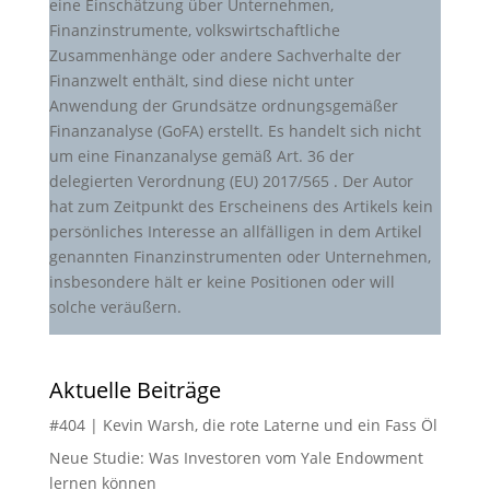
eine Einschätzung über Unternehmen,
Finanzinstrumente, volkswirtschaftliche
Zusammenhänge oder andere Sachverhalte der
Finanzwelt enthält, sind diese nicht unter
Anwendung der Grundsätze ordnungsgemäßer
Finanzanalyse (GoFA) erstellt. Es handelt sich nicht
um eine Finanzanalyse gemäß Art. 36 der
delegierten Verordnung (EU) 2017/565 . Der Autor
hat zum Zeitpunkt des Erscheinens des Artikels kein
persönliches Interesse an allfälligen in dem Artikel
genannten Finanzinstrumenten oder Unternehmen,
insbesondere hält er keine Positionen oder will
solche veräußern.
Aktuelle Beiträge
#404 | Kevin Warsh, die rote Laterne und ein Fass Öl
Neue Studie: Was Investoren vom Yale Endowment
lernen können