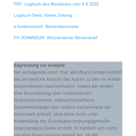
PDF: Logbuch des Börsianers vom 9.8.2025
Logbuch-Serie: Kleine Zeitung
e-fundresearch: Börsenbarometer
FH JOANNEUM: Wöchentlicher Börsenbrief
Abgrenzung zur Analyse:
Der vorliegende (oder: hier abrufbare) Artikel enthält
die persönliche Ansicht des Autors zu den im Artikel
beschriebenen Sachverhalten. Soweit der Artikel
eine Einschätzung über Unternehmen,
Finanzinstrumente, volkswirtschaftliche
Zusammenhänge oder andere Sachverhalte der
Finanzwelt enthält, sind diese nicht unter
Anwendung der Grundsätze ordnungsgemäßer
Finanzanalyse (GoFA) erstellt. Es handelt sich nicht
um eine Finanzanalyse gemäß Art. 36 der