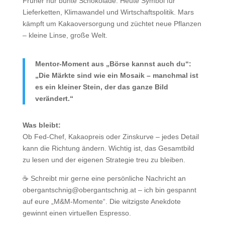
Früher nur bunte Schokolade. Heute Symbol für
Lieferketten, Klimawandel und Wirtschaftspolitik. Mars
kämpft um Kakaoversorgung und züchtet neue Pflanzen
– kleine Linse, große Welt.
Mentor-Moment aus „Börse kannst auch du“:
„Die Märkte sind wie ein Mosaik – manchmal ist
es ein kleiner Stein, der das ganze Bild
verändert.“
Was bleibt:
Ob Fed-Chef, Kakaopreis oder Zinskurve – jedes Detail
kann die Richtung ändern. Wichtig ist, das Gesamtbild
zu lesen und der eigenen Strategie treu zu bleiben.
☕️ Schreibt mir gerne eine persönliche Nachricht an
obergantschnig@obergantschnig.at – ich bin gespannt
auf eure „M&M-Momente“. Die witzigste Anekdote
gewinnt einen virtuellen Espresso.