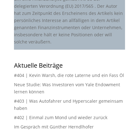
delegierten Verordnung (EU) 2017/565 . Der Autor
hat zum Zeitpunkt des Erscheinens des Artikels kein
persönliches Interesse an allfälligen in dem Artikel
genannten Finanzinstrumenten oder Unternehmen,
insbesondere hält er keine Positionen oder will
solche veräußern.
Aktuelle Beiträge
#404 | Kevin Warsh, die rote Laterne und ein Fass Öl
Neue Studie: Was Investoren vom Yale Endowment
lernen können
#403 | Was Autofahrer und Hyperscaler gemeinsam
haben
#402 | Einmal zum Mond und wieder zurück
Im Gespräch mit Günther Herndlhofer