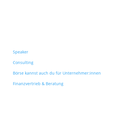
Überblick
Speaker
Consulting
Börse kannst auch du für Unternehmer:innen
Finanzvertrieb & Beratung
Contact
obergantschnig@obergantschnig.at