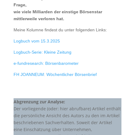
Frage,
wie viele Milliarden der einstige Börsenstar
mittlerweile verloren hat.
Meine Kolumne findest du unter folgenden Links:
Logbuch vom 15.3.2025
Logbuch-Serie: Kleine Zeitung
e-fundresearch: Börsenbarometer
FH JOANNEUM: Wöchentlicher Börsenbrief
Abgrenzung zur Analyse:
Der vorliegende (oder: hier abrufbare) Artikel enthält
die persönliche Ansicht des Autors zu den im Artikel
beschriebenen Sachverhalten. Soweit der Artikel
eine Einschätzung über Unternehmen,