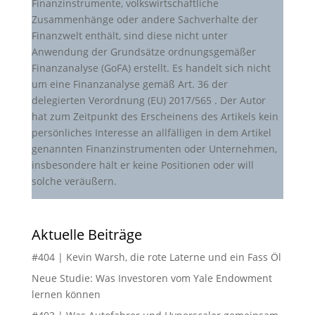
Finanzinstrumente, volkswirtschaftliche
Zusammenhänge oder andere Sachverhalte der
Finanzwelt enthält, sind diese nicht unter
Anwendung der Grundsätze ordnungsgemäßer
Finanzanalyse (GoFA) erstellt. Es handelt sich nicht
um eine Finanzanalyse gemäß Art. 36 der
delegierten Verordnung (EU) 2017/565 . Der Autor
hat zum Zeitpunkt des Erscheinens des Artikels kein
persönliches Interesse an allfälligen in dem Artikel
genannten Finanzinstrumenten oder Unternehmen,
insbesondere hält er keine Positionen oder will
solche veräußern.
Aktuelle Beiträge
#404 | Kevin Warsh, die rote Laterne und ein Fass Öl
Neue Studie: Was Investoren vom Yale Endowment
lernen können