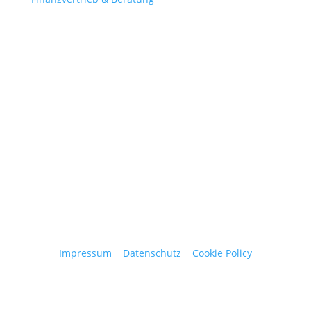
Contact
obergantschnig@obergantschnig.at
+ 43 664 220 56 42
Stattegger Straße 206
8046 Stattegg
Österreich
Impressum
|
Datenschutz
|
Cookie Policy
© 2025 Josef Obergantschnig | Alle Rechte
vorbehalten